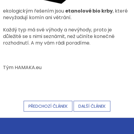
ekologickým řešením jsou
etanolové bio krby
, které
nevyžadují komín ani větrání.
Každý typ má své výhody a nevýhody, proto je
důležité se s nimi seznámit, než učiníte konečné
rozhodnutí. A my vám rádi poradíme.
Tým HAMAKA.eu
PŘEDCHOZÍ ČLÁNEK
DALŠÍ ČLÁNEK
Z
á
p