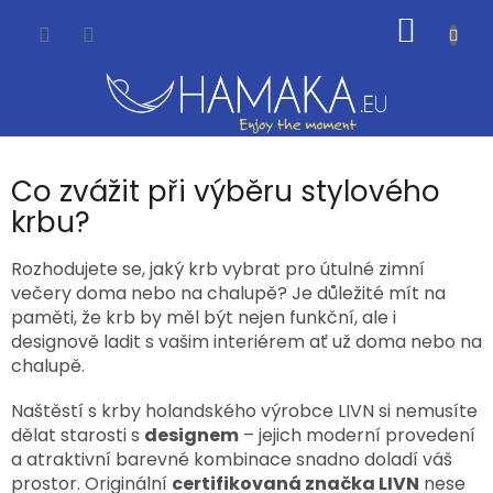
Přejít
NÁKUP
na
obsah
KOŠÍK
Co zvážit při výběru stylového
krbu?
Rozhodujete se, jaký krb vybrat pro útulné zimní
večery doma nebo na chalupě? Je důležité mít na
paměti, že krb by měl být nejen funkční, ale i
designově ladit s vašim interiérem ať už doma nebo na
chalupě.
Naštěstí s krby holandského výrobce LIVN si nemusíte
dělat starosti s
designem
– jejich moderní provedení
a atraktivní barevné kombinace snadno doladí váš
prostor. Originální
certifikovaná značka LIVN
nese