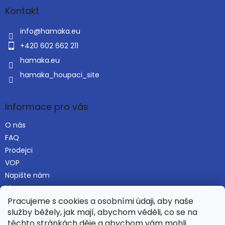
a
Kontakt
t
í
info
@
hamaka.eu
+420 602 662 211
hamaka.eu
hamaka_houpaci_site
Informace pro vás
O nás
FAQ
Prodejci
VOP
Napište nám
Mapa serveru
Pracujeme s cookies a osobními údaji, aby naše
služby běžely, jak mají, abychom věděli, co se na
těchto stránkách děje a abychom vám mohli