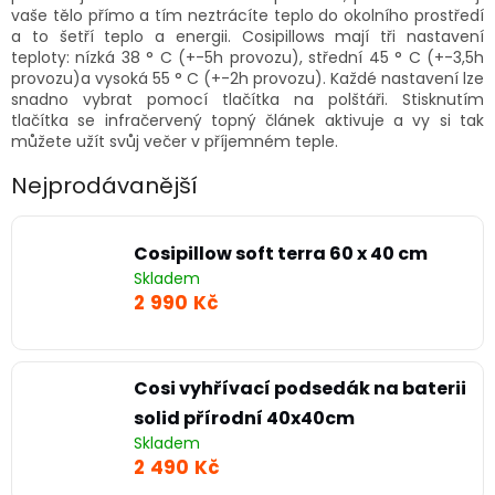
vaše tělo přímo a tím neztrácíte teplo do okolního prostředí
a to šetří teplo a energii. Cosipillows mají tři nastavení
teploty: nízká 38 ° C (+-5h provozu), střední 45 ° C (+-3,5h
provozu)a vysoká 55 ° C (+-2h provozu). Každé nastavení lze
snadno vybrat pomocí tlačítka na polštáři. Stisknutím
tlačítka se infračervený topný článek aktivuje a vy si tak
můžete užít svůj večer v příjemném teple.
Nejprodávanější
Cosipillow soft terra 60 x 40 cm
Skladem
2 990 Kč
Cosi vyhřívací podsedák na baterii
solid přírodní 40x40cm
Skladem
2 490 Kč