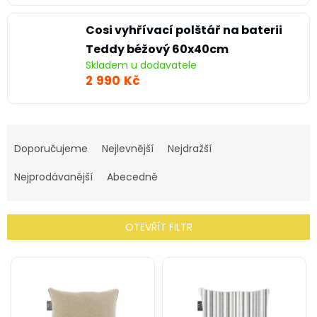
Cosi vyhřívací polštář na baterii
Teddy béžový 60x40cm
Skladem u dodavatele
2 990 Kč
Ř
a
Doporučujeme
Nejlevnější
Nejdražší
z
e
Nejprodávanější
Abecedně
n
í
p
OTEVŘÍT FILTR
r
o
V
d
ý
u
p
k
i