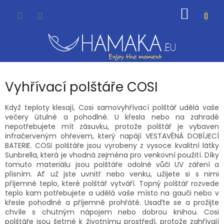
Přejít
NÁKUP
na
obsah
KOŠÍK
Vyhřívací polštáře COSI
Když teploty klesají, Cosi samovyhřívací polštář udělá vaše
večery útulné a pohodlné. U křesla nebo na zahradě
nepotřebujete mít zásuvku, protože polštář je vybaven
infračerveným ohřevem, který napájí VESTAVĚNÁ DOBÍJECÍ
BATERIE. COSI polštáře jsou vyrobeny z vysoce kvalitní látky
Sunbrella, která je vhodná zejména pro venkovní použití. Díky
tomuto materiálu jsou polštáře odolné vůči UV záření a
plísním. Ať už jste uvnitř nebo venku, užijete si s nimi
příjemné teplo, které polštář vytváří. Topný polštář rozvede
teplo kam potřebujete a udělá vaše místo na gauči nebo v
křesle pohodlné a příjemně prohřáté. Usaďte se a prožijte
chvíle s chutným nápojem nebo dobrou knihou. Cosi
polštáře jsou šetrné k životnímu prostředí, protože zahřívají