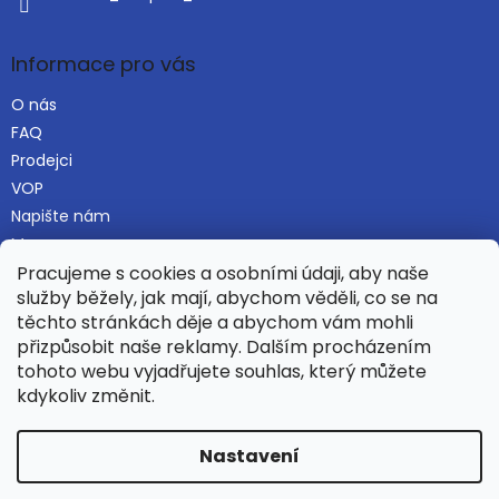
i
s
u
Informace pro vás
O nás
FAQ
Prodejci
VOP
Napište nám
Mapa serveru
Pracujeme s cookies a osobními údaji, aby naše
služby běžely, jak mají, abychom věděli, co se na
těchto stránkách děje a abychom vám mohli
Najdete nás i na Alza.cz
přizpůsobit naše reklamy. Dalším procházením
tohoto webu vyjadřujete souhlas, který můžete
kdykoliv změnit.
Vytvořil Shoptet
Nastavení