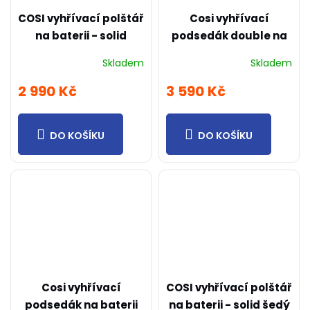
COSI vyhřívací polštář
Cosi vyhřívací
na baterii - solid
podsedák double na
béžový 50x50cm
baterii solid šedý
Skladem
Skladem
90x40cm
2 990 Kč
3 590 Kč
DO KOŠÍKU
DO KOŠÍKU
Cosi vyhřívací
COSI vyhřívací polštář
podsedák na baterii
na baterii - solid šedý