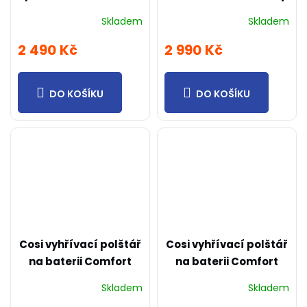
solid přírodní
50x50cm
Skladem
Skladem
40x40cm
2 490 Kč
2 990 Kč
DO KOŠÍKU
DO KOŠÍKU
Cosi vyhřívací polštář
Cosi vyhřívací polštář
na baterii Comfort
na baterii Comfort
přírodní 50x50cm
šedý 50x50cm
Skladem
Skladem