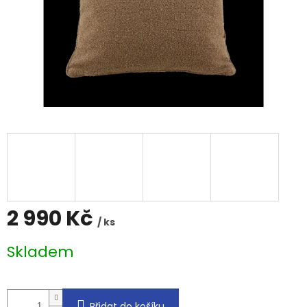
2 990 Kč
/ ks
Měrná
Skladem
cena:
Přidat do košíku