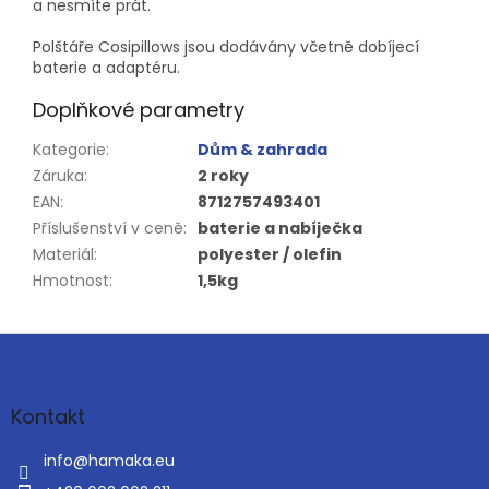
a nesmíte prát.
Polštáře Cosipillows jsou dodávány včetně dobíjecí
baterie a adaptéru.
Doplňkové parametry
Kategorie
:
Dům & zahrada
Záruka
:
2 roky
EAN
:
8712757493401
Příslušenství v ceně
:
baterie a nabíječka
Materiál
:
polyester / olefin
Hmotnost
:
1,5kg
Z
á
p
a
Kontakt
t
í
info
@
hamaka.eu