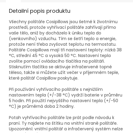
Detailní popis produktu
Všechny polštáře Cosipillows jsou šetrné k životnímu
prostředí, protože vyhřívací polštáře zahřívají přímo
vaše tělo, aniž by docházelo k úniku tepla do
(venkovního) vzduchu. Tím se šetří teplo a energie,
protože není třeba zvyšovat teplotu na termostatu.
Polštáře Cosipillows mají tři nastavení teploty: nízká 38
°C, střední 45 °C a vysoká 50 °C. Nastavení tepla
zvolíte pomocí ovládacího tlačítka na polštáři.
Stisknutím tlačítka se aktivuje infračervené topné
těleso, takže si můžete užít večer v příjemném teple,
které polštář Cosipillow poskytuje.
Při používání vyhřívacího polštáře s nejnižším
nastavením tepla (+/-38 °C) vydrží baterie v průměru
5 hodin. Při použití nejvyššího nastavení tepla (+/-50
°C) je průměrná doba 2 hodiny.
Potah vyhřívacího polštáře lze prát podle návodu k
praní. Ty najdete na štítku na vnitřní straně polštáře.
Upozornění: vnitřní polštář a infračervený systém nelze