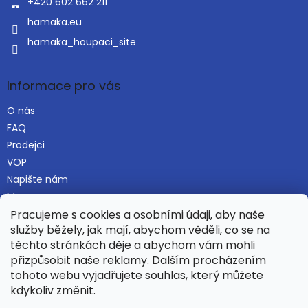
+420 602 662 211
hamaka.eu
hamaka_houpaci_site
Informace pro vás
O nás
FAQ
Prodejci
VOP
Napište nám
Mapa serveru
Pracujeme s cookies a osobními údaji, aby naše
služby běžely, jak mají, abychom věděli, co se na
těchto stránkách děje a abychom vám mohli
Najdete nás i na Alza.cz
přizpůsobit naše reklamy. Dalším procházením
tohoto webu vyjadřujete souhlas, který můžete
kdykoliv změnit.