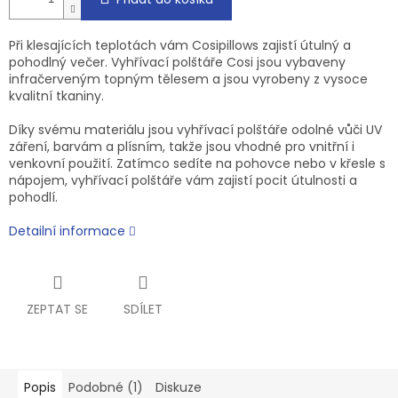
Při klesajících teplotách vám Cosipillows zajistí útulný a
pohodlný večer. Vyhřívací polštáře Cosi jsou vybaveny
infračerveným topným tělesem a jsou vyrobeny z vysoce
kvalitní tkaniny.
Díky svému materiálu jsou vyhřívací polštáře odolné vůči UV
záření, barvám a plísním, takže jsou vhodné pro vnitřní i
venkovní použití. Zatímco sedíte na pohovce nebo v křesle s
nápojem, vyhřívací polštáře vám zajistí pocit útulnosti a
pohodlí.
Detailní informace
ZEPTAT SE
SDÍLET
Popis
Podobné (1)
Diskuze