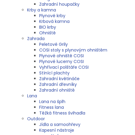
Zahradní houpačky
Krby a kamna
Plynové krby
Krbová kamna
BIO krby
Ohniště
Zahrada
Peletové Grily
COSI stoly s plynovým ohništěm
Plynové ohniště COSI
Plynové lucerny COSI
Vyhřívací polštáře COSI
Stínící plachty
Zahradní květináče
Zahradní dřevníky
Zahradní ohniště
Lana
Lana na šplh
Fitness lana
Těžká fitness švihadla
Outdoor
Jídla a samoohřevy
Kapesní nástroje