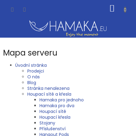
Přejít
NÁKUP
na
obsah
KOŠÍK
Mapa serveru
Úvodní stránka
Prodejci
O nás
Blog
Stránka nenalezena
Houpací sítě a křesla
Hamaka pro jednoho
Hamaka pro dva
Houpací sítě
Houpací křesla
Stojany
Příslušenství
Hangout Pods