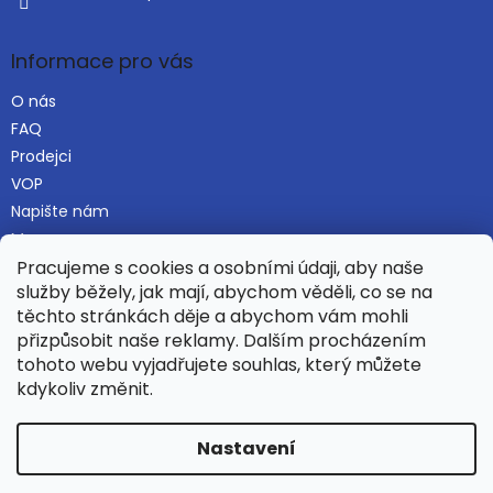
Informace pro vás
O nás
FAQ
Prodejci
VOP
Napište nám
Mapa serveru
Pracujeme s cookies a osobními údaji, aby naše
služby běžely, jak mají, abychom věděli, co se na
těchto stránkách děje a abychom vám mohli
Najdete nás i na Alza.cz
přizpůsobit naše reklamy. Dalším procházením
tohoto webu vyjadřujete souhlas, který můžete
kdykoliv změnit.
Vytvořil Shoptet
Nastavení