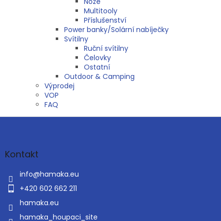
Nože
Multitooly
Příslušenství
Power banky/Solární nabíječky
Svítilny
Ruční svítilny
Čelovky
Ostatní
Outdoor & Camping
Výprodej
VOP
FAQ
Z
á
p
a
Kontakt
t
í
info
@
hamaka.eu
+420 602 662 211
hamaka.eu
hamaka_houpaci_site