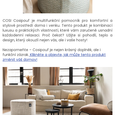
COSI Cosipouf je multifunkční pomocník pro komfortní a
stylové prostředí doma i venku. Tento produkt je kombinací
luxusu a praktických vlastností, které vám zaručeně usnadní
každodenní relaxaci. Proč čekat? Užijte si pohodlí, teplo a
design, který okouzlí nejen vás, ale i vaše hosty!
Nezapomeňte – Cosipouf je nejen krásný doplněk, ale i
funkční zázrak.
Klikněte a objevte, jak může tento produkt
změnit váš domov!