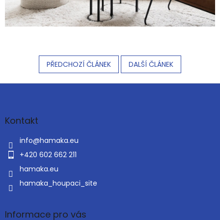
PŘEDCHOZÍ ČLÁNEK
DALŠÍ ČLÁNEK
Z
á
p
a
Kontakt
t
í
info
@
hamaka.eu
+420 602 662 211
hamaka.eu
hamaka_houpaci_site
Informace pro vás