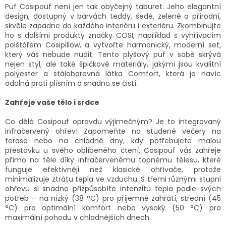
Puf Cosipouf není jen tak obyčejný taburet. Jeho elegantní
design, dostupný v barvách teddy, šedé, zelené a přírodní,
skvěle zapadne do každého interiéru i exteriéru. Zkombinujte
ho s dalšími produkty značky COSI, například s vyhřívacím
polštářem Cosipillow, a vytvořte harmonický, moderní set,
který vás nebude nudit. Tento plyšový puf v sobě skrývá
nejen styl, ale také špičkové materiály, jakými jsou kvalitní
polyester a stálobarevná látka Comfort, která je navíc
odolná proti plísním a snadno se čistí.
Zahřeje vaše tělo i srdce
Co dělá Cosipouf opravdu výjimečným? Je to integrovaný
infračervený ohřev! Zapomeňte na studené večery na
terase nebo na chladné dny, kdy potřebujete malou
přestávku u svého oblíbeného čtení. Cosipouf vás zahřeje
přímo na těle díky infračervenému topnému tělesu, které
funguje efektivněji než klasické ohřívače, protože
minimalizuje ztrátu tepla ve vzduchu. S třemi různými stupni
ohřevu si snadno přizpůsobíte intenzitu tepla podle svých
potřeb – na nízký (38 °C) pro příjemné zahřátí, střední (45
°C) pro optimální komfort nebo vysoký (50 °C) pro
maximální pohodu v chladnějších dnech.