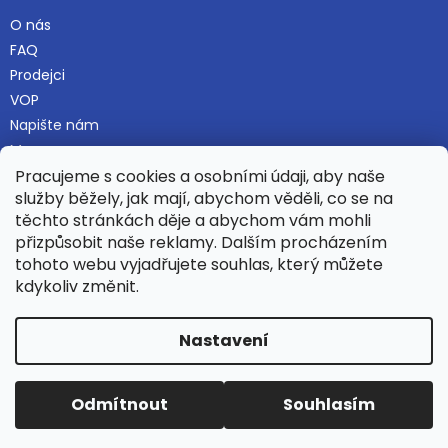
O nás
FAQ
Prodejci
VOP
Napište nám
Mapa serveru
Pracujeme s cookies a osobními údaji, aby naše
služby běžely, jak mají, abychom věděli, co se na
těchto stránkách děje a abychom vám mohli
Najdete nás i na Alza.cz
přizpůsobit naše reklamy. Dalším procházením
tohoto webu vyjadřujete souhlas, který můžete
kdykoliv změnit.
Vytvořil Shoptet
Nastavení
Copyright 2026
Hamaka.eu
. Všechna práva vyhrazena.
Odmítnout
Souhlasím
Upravit nastavení cookies