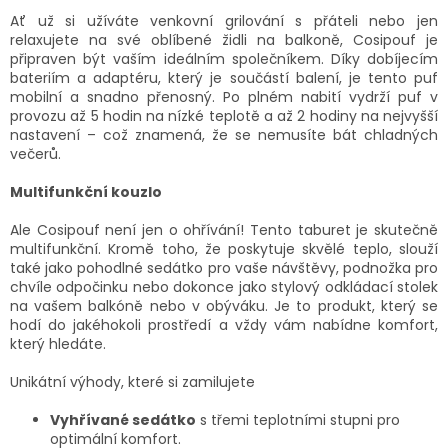
Ať už si užíváte venkovní grilování s přáteli nebo jen
relaxujete na své oblíbené židli na balkoně, Cosipouf je
připraven být vaším ideálním společníkem. Díky dobíjecím
bateriím a adaptéru, který je součástí balení, je tento puf
mobilní a snadno přenosný. Po plném nabití vydrží puf v
provozu až 5 hodin na nízké teplotě a až 2 hodiny na nejvyšší
nastavení – což znamená, že se nemusíte bát chladných
večerů.
Multifunkční kouzlo
Ale Cosipouf není jen o ohřívání! Tento taburet je skutečně
multifunkční. Kromě toho, že poskytuje skvělé teplo, slouží
také jako pohodlné sedátko pro vaše návštěvy, podnožka pro
chvíle odpočinku nebo dokonce jako stylový odkládací stolek
na vašem balkóně nebo v obýváku. Je to produkt, který se
hodí do jakéhokoli prostředí a vždy vám nabídne komfort,
který hledáte.
Unikátní výhody, které si zamilujete
Vyhřívané sedátko
s třemi teplotními stupni pro
optimální komfort.