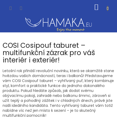
Přejít
NÁKUP
na
obsah
KOŠÍK
COSI Cosipouf taburet –
multifunkční zázrak pro váš
interiér i exteriér!
Letošní rok přináší revoluční novinku, která se okamžitě stane
hvězdou vašich domácností, teras i balkonů! Představujeme
vám COSI Cosipouf taburet – vyhřívaný puf, který kombinuje
styl, komfort a praktické funkce do jednoho dokonalého
produktu. Pokud hledáte způsob, jak dodat svému
obývacímu pokoji, zahradě nebo balkonu šmrnc, zároveň si
užít teplý a pohodlný zážitek i v chladných dnech, právě jste
našli ideálního kandidáta. Tento vyhřívaný taburet vám totiž
nabídne víc než jen místo k sezení – je to skutečný
multifunkční pomocník!