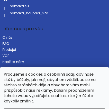
hamaka.eu
hamaka_houpaci_site
Informace pro vás
O nás
FAQ
Prodejci
VOP
Napište nám
Mapa serveru
Pracujeme s cookies a osobními údaji, aby naše
služby běžely, jak mají, abychom věděli, co se na
těchto stránkách děje a abychom vám mohli
Najdete nás i na Alza.cz
přizpůsobit naše reklamy. Dalším procházením
tohoto webu vyjadřujete souhlas, který můžete
kdykoliv změnit.