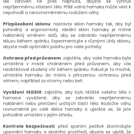
ale zároveň ne příliš napnutá, abyste se vyhnuli
nepříjemnému stlačení těla. Příliš volná hamaka může vést k
nepohodlí a nerovnoměrnému rozložení váhy.
Přizpůsobení sklonu
: nastavte sklon hamaky tak, aby byl
pohodlný a ergonomický. Ideální sklon hamaky je mírně
nakloněný směrem dolů, aby se zabránilo nepříjemnému
skluzu během spánku. Experimentujte s různými úhly sklonu,
abyste našli optimální polohu pro vaše potřeby.
Ochrana před průvanem
: zajistěte, aby vaše hamaka byla
umístěná v místě chráněném před průvanem, aby vás
neobtěžoval studený vítr během spánku. Pokud je to možné,
umístěte hamaku do místa s přirozenou ochranou před
větrem, například za stromy nebo keři.
Vyvážení těžiště
: zajistěte, aby bylo těžiště vašeho těla v
hamace vyvážené, aby se zabránilo nepříjemnému
naklánění nebo přetížení určitých částí těla. Rozložte váhu
rovnoměrně po celé délce hamaky a ujistěte se, že jste
pohodlně umístěni v jejím středu.
Kontrola bezpečnosti
: před spaním pečlivě zkontrolujte
upevnění hamaky a okolního prostředí, abyste se ujistili, že