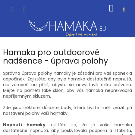
Přejít
NÁKUP
na
obsah
KOŠÍK
Hamaka pro outdoorové
nadšence - úprava polohy
Správná úprava polohy hamaky je zásadní pro váš spánek a
odpočinek. Zajistěte, aby byla hamaka dostatečně napnutá,
ale zároveň ne příliš, abyste se nevystavili riziku průvanu.
Mějte na paměti také sklon, aby vás hamaka nepřekvapila
nepříjemným skluzem.
Zde jsou některé důležité body, které byste měli zvážit při
nastavení polohy vaší hamaky:
Napnutí hamaky
: ujistěte se, že je vaše hamaka
dostatečně napnutá, aby poskytovala podporu a stabilitu,