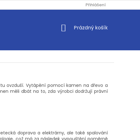
Přihlášení
NÁKUPNÍ
Prázdný košík
KOŠÍK
alitu ovzduší. Vytápění pomocí kamen na dřevo a
en měli dbát na to, zda výrobci dodržují právní
etecká doprava a elektrárny, ale také spalování
hnologie, což má za následek vypouštění poměrně