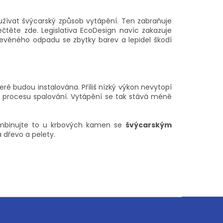
užívat švýcarský způsob vytápění. Ten zabraňuje
těte zde. Legislativa EcoDesign navíc zakazuje
řevěného odpadu se zbytky barev a lepidel škodí
 budou instalována. Příliš nízký výkon nevytopí
í procesu spalování. Vytápění se tak stává méně
kombinujte to u krbových kamen se
švýcarským
 dřevo a pelety.