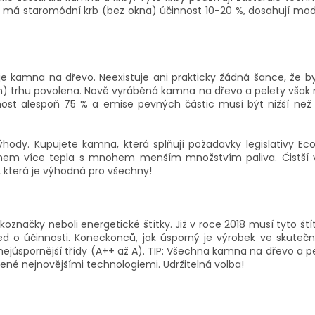
e má staromódní krb (bez okna) účinnost 10-20 %, dosahují m
e kamna na dřevo. Neexistuje ani prakticky žádná šance, že by
) trhu povolena. Nově vyráběná kamna na dřevo a pelety však m
nost alespoň 75 % a emise pevných částic musí být nižší ne
ýhody. Kupujete kamna, která splňují požadavky legislativy 
em více tepla s mnohem menším množstvím paliva. Čistší vyt
e, která je výhodná pro všechny!
ekoznačky neboli energetické štítky. Již v roce 2018 musí tyto 
d o účinnosti. Koneckonců, jak úsporný je výrobek ve skutečn
 nejúspornější třídy (A++ až A). TIP: Všechna kamna na dřevo a p
né nejnovějšími technologiemi. Udržitelná volba!