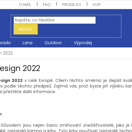
O NÁS
FAQ
PRODEJCI
VOP
HLEDAT
hrada
Lana
Outdoor
Výprodej
n 2022
Design 2022
sign 2022
v celé Evropě. Cílem těchto směrnic je zlepšit kv
o podle těchto předpisů. Zajímá vás, proč byste při výběru kam
i přečtěte další informace.
n
. Důvodem jsou nejen často zmiňovaní znečišťovatelé, jako je l
aké zastaralá kamna a krby. Tyto krby používají zastaralé tec