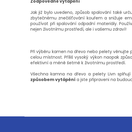
Zodpovědné vytápění
Jak již bylo uvedeno, způsob spalování také ur
zbytečnému znečišťování kouřem a snižuje emis
používat při spalování odpadní materiály. Použ
nejen životnímu prostředí, ale i vašemu zdraví!
Při výběru kamen na dřevo nebo pelety věnujte 
celou místnost. Příliš vysoký výkon naopak způ
efektivní a méně šetrné k životnímu prostředí.
Všechna kamna na dřevo a pelety Livn splňují
způsobem vytápění
a jste připraveni na budou
Z
á