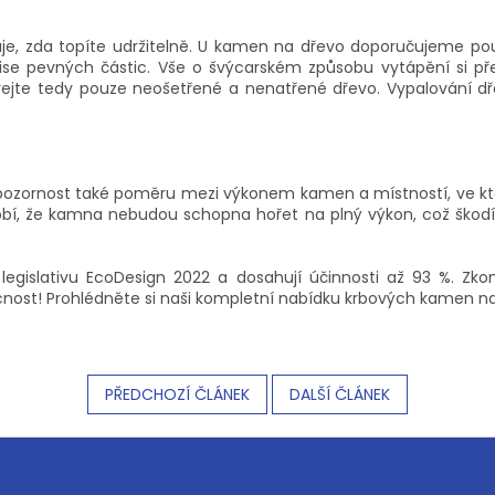
čuje, zda topíte udržitelně. U kamen na dřevo doporučujeme po
e pevných částic. Vše o švýcarském způsobu vytápění si přeč
ívejte tedy pouze neošetřené a nenatřené dřevo. Vypalování d
pozornost také poměru mezi výkonem kamen a místností, ve které
sobí, že kamna nebudou schopna hořet na plný výkon, což škod
 legislativu EcoDesign 2022 a dosahují účinnosti až 93 %. Z
cnost! Prohlédněte si naši kompletní nabídku krbových kamen na
PŘEDCHOZÍ ČLÁNEK
DALŠÍ ČLÁNEK