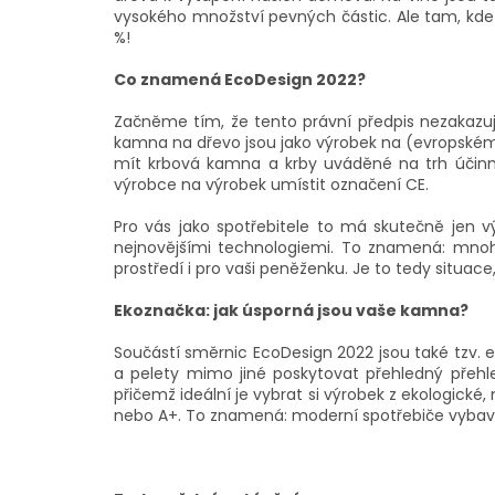
vysokého množství pevných částic. Ale tam, kd
%!
Co znamená EcoDesign 2022?
Začněme tím, že tento právní předpis nezakazuj
kamna na dřevo jsou jako výrobek na (evropském
mít krbová kamna a krby uváděné na trh účin
výrobce na výrobek umístit označení CE.
Pro vás jako spotřebitele to má skutečně jen v
nejnovějšími technologiemi. To znamená: mnoh
prostředí i pro vaši peněženku. Je to tedy situac
Ekoznačka: jak úsporná jsou vaše kamna?
Součástí směrnic EcoDesign 2022 jsou také tzv. 
a pelety mimo jiné poskytovat přehledný přehle
přičemž ideální je vybrat si výrobek z ekologické,
nebo A+. To znamená: moderní spotřebiče vybave