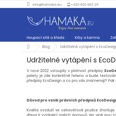
Přejít
info@hamaka.eu
+420 602 662 211
na
obsah
Houpací sítě a křesla
Krby a kamna
Za
Domů
Blog
Udržitelné vytápění s EcoDesig
Udržitelné vytápění s Eco
V roce 2022 vstoupily v platnost předpisy
EcoDe
pelety je zde konkrétně řešeno a bude testován
předpisy EcoDesign a co pro vás znamenají? Pak s
Důvod pro vznik právních předpisů EcoDesig
Kvalita ovzduší se celosvětově prudce zhoršuje
dřeva k vytápění našich domovů. Na vině jsou t