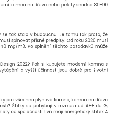
oderní kamna na dřevo nebo pelety snadno 80-90
 se tak stalo v budoucnu. Je tomu tak proto, že
usí splňovat přísné předpisy. Od roku 2020 musí
ž 40 mg/m3. Po splnění těchto požadavků může
EcoDesign 2022? Pak si kupujete moderní kamna s
ápění a vyšší účinnost jsou dobré pro životní
štítky pro všechna plynová kamna, kamna na dřevo
osti? Štítky se pohybují v rozmezí od A++ do G,
elety od společnosti Livn mají energetický štítek A