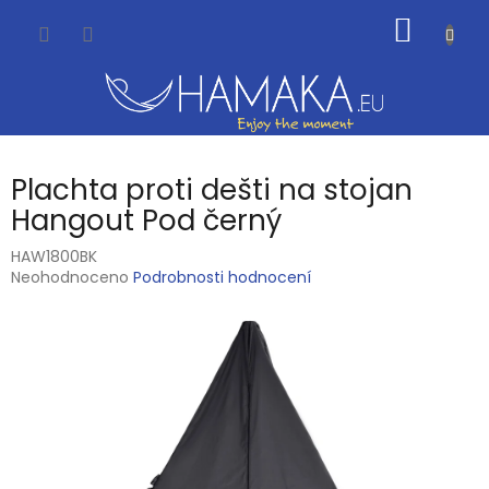
Přejít
NÁKUP
na
obsah
KOŠÍK
Plachta proti dešti na stojan
Hangout Pod černý
HAW1800BK
Průměrné
Neohodnoceno
Podrobnosti hodnocení
hodnocení
produktu
je
0,0
z
5
hvězdiček.