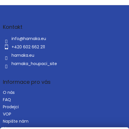
Z
á
p
a
Kontakt
t
í
info
@
hamaka.eu
+420 602 662 211
hamaka.eu
hamaka_houpaci_site
Informace pro vás
O nás
FAQ
Prodejci
VOP
Napište nám
Mapa serveru