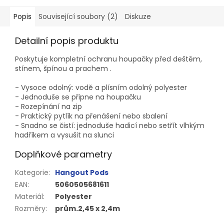
Popis
Související soubory (2)
Diskuze
Detailní popis produktu
Poskytuje kompletní ochranu houpačky před deštěm,
stínem, špínou a prachem .
- Vysoce odolný: vodě a plísním odolný polyester
- Jednoduše se připne na houpačku
- Rozepínání na zip
- Praktický pytlík na přenášení nebo sbalení
- Snadno se čistí: jednoduše hadicí nebo setřít vlhkým
hadříkem a vysušit na slunci
Doplňkové parametry
Kategorie
:
Hangout Pods
EAN
:
5060505681611
Materiál
:
Polyester
Rozměry
:
prům.2,45 x 2,4m