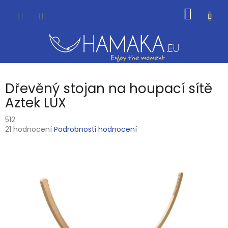
Přejít
NÁKUP
na
obsah
KOŠÍK
Dřevěný stojan na houpací sítě
Aztek LUX
512
Průměrné
21 hodnocení
Podrobnosti hodnocení
hodnocení
produktu
je
3,9
z
5
hvězdiček.