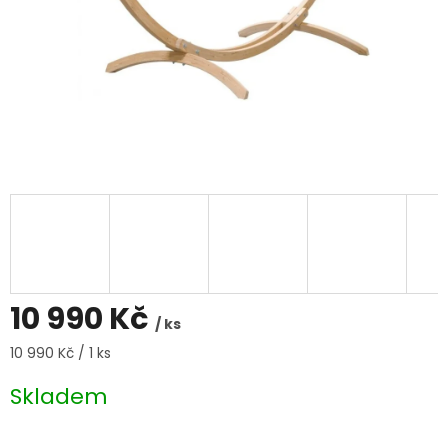
10 990 Kč
/ ks
Měrná
10 990 Kč / 1 ks
cena:
Skladem