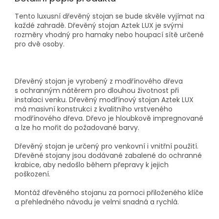
Tento luxusní dřevěný stojan se bude skvěle vyjímat na
každé zahradě. Dřevěný stojan Aztek LUX je svými
rozměry vhodný pro hamaky nebo houpací sítě určené
pro dvě osoby.
Dřevěný stojan je vyrobený z modřínového dřeva
s ochranným nátěrem pro dlouhou životnost při
instalaci venku. Dřevěný modřínový stojan Aztek LUX
má masivní konstrukci z kvalitního vrstveného
modřínového dřeva. Dřevo je hloubkově impregnované
a lze ho mořit do požadované barvy.
Dřevěný stojan je určený pro venkovní i vnitřní použití.
Dřevěné stojany jsou dodávané zabalené do ochranné
krabice, aby nedošlo během přepravy k jejich
poškození.
Montáž dřevěného stojanu za pomoci přiloženého klíče
a přehledného návodu je velmi snadná a rychlá.