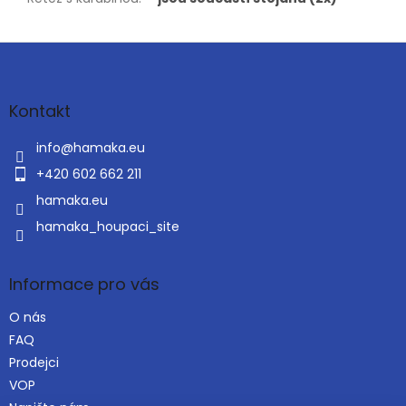
Z
á
p
a
Kontakt
t
í
info
@
hamaka.eu
+420 602 662 211
hamaka.eu
hamaka_houpaci_site
Informace pro vás
O nás
FAQ
Prodejci
VOP