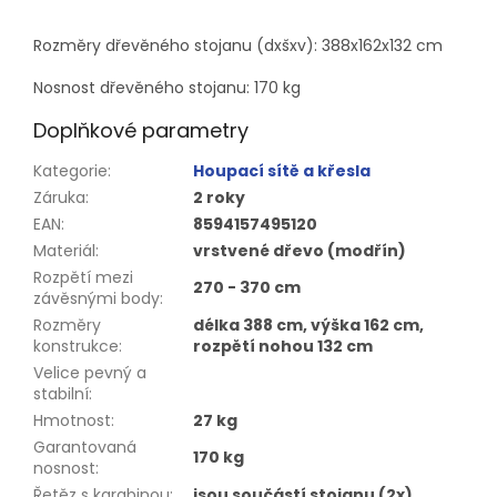
Rozměry dřevěného stojanu (dxšxv): 388x162x132 cm
Nosnost dřevěného stojanu: 170 kg
Doplňkové parametry
Kategorie
:
Houpací sítě a křesla
Záruka
:
2 roky
EAN
:
8594157495120
Materiál
:
vrstvené dřevo (modřín)
Rozpětí mezi
270 - 370 cm
závěsnými body
:
Rozměry
délka 388 cm, výška 162 cm,
konstrukce
:
rozpětí nohou 132 cm
Velice pevný a
stabilní
:
Hmotnost
:
27 kg
Garantovaná
170 kg
nosnost
:
Řetěz s karabinou
:
jsou součástí stojanu (2x)