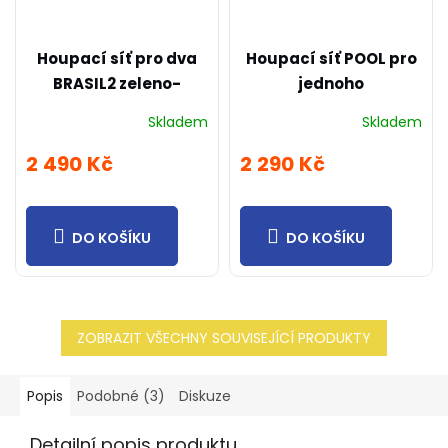
Houpací síť pro dva
Houpací síť POOL pro
BRASIL2 zeleno-
jednoho
modro-fialová
Skladem
Skladem
2 490 Kč
2 290 Kč
DO KOŠÍKU
DO KOŠÍKU
ZOBRAZIT VŠECHNY SOUVISEJÍCÍ PRODUKTY
Popis
Podobné (3)
Diskuze
Detailní popis produktu