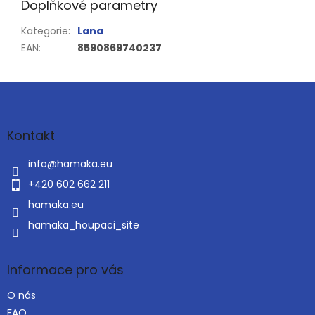
Doplňkové parametry
Kategorie
:
Lana
EAN
:
8590869740237
Z
á
p
a
Kontakt
t
í
info
@
hamaka.eu
+420 602 662 211
hamaka.eu
hamaka_houpaci_site
Informace pro vás
O nás
FAQ