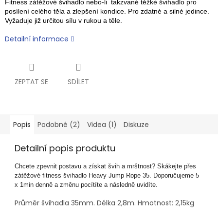
Fitness zátěžové švihadlo nebo-li takzvané těžké švihadlo pro
posílení celého těla a zlepšení kondice. Pro zdatné a silné jedince.
Vyžaduje již určitou sílu v rukou a těle.
Detailní informace
ZEPTAT SE
SDÍLET
Popis
Podobné (2)
Videa (1)
Diskuze
Detailní popis produktu
Chcete zpevnit postavu a získat švih a mrštnost? Skákejte přes 
zátěžové fitness švihadlo Heavy Jump Rope 35. Doporučujeme 5 
x 1min denně a změnu pocítíte a následně uvidíte. 
Průměr švihadla 35mm. Délka 2,8m. Hmotnost: 2,15kg