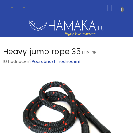
Přejít
NÁKUP
na
obsah
KOŠÍK
Heavy jump rope 35
HJR_35
Průměrné
10 hodnocení
Podrobnosti hodnocení
hodnocení
produktu
je
3,5
z
5
hvězdiček.