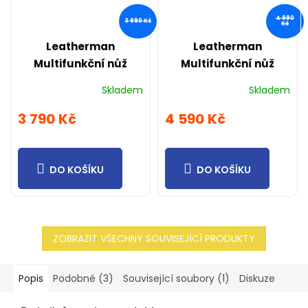
4 990
3 990 Kč
Kč
Leatherman
Leatherman
Multifunkční nůž
Multifunkční nůž
SIGNAL BLACK
CHARGE PLUS
Skladem
Skladem
3 790 Kč
4 590 Kč
DO KOŠÍKU
DO KOŠÍKU
ZOBRAZIT VŠECHNY SOUVISEJÍCÍ PRODUKTY
Popis
Podobné (3)
Související soubory (1)
Diskuze