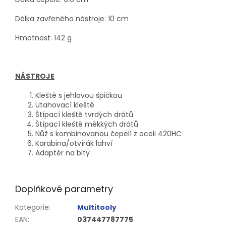
Délka zavřeného nástroje: 10 cm
Hmotnost: 142 g
NÁSTROJE
Kleště s jehlovou špičkou
Utahovací kleště
Štípací kleště tvrdých drátů
Štípací kleště měkkých drátů
Nůž s kombinovanou čepelí z oceli 420HC
Karabina/otvírák lahví
Adaptér na bity
Doplňkové parametry
Kategorie
:
Multitooly
EAN
:
037447787775