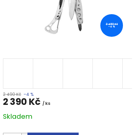
2 490 Kč
–4 %
2 490 Kč
–4 %
2 390 Kč
/ ks
Měrná
Skladem
cena: