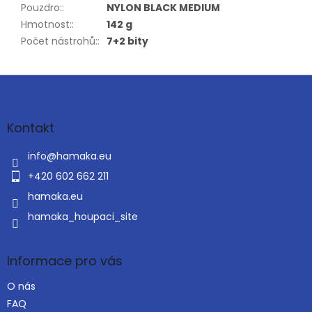
Pouzdro:
:
NYLON BLACK MEDIUM
Hmotnost:
:
142 g
Počet nástrohů:
:
7+2 bity
Z
á
p
a
Kontakt
t
í
info
@
hamaka.eu
+420 602 662 211
hamaka.eu
hamaka_houpaci_site
Informace pro vás
O nás
FAQ