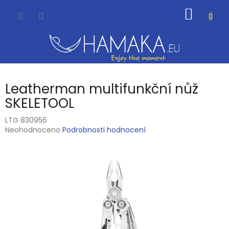
Přejít
NÁKUP
na
obsah
KOŠÍK
Leatherman multifunkční nůž
SKELETOOL
LTG 830956
Průměrné
Neohodnoceno
Podrobnosti hodnocení
hodnocení
produktu
je
0,0
z
5
hvězdiček.