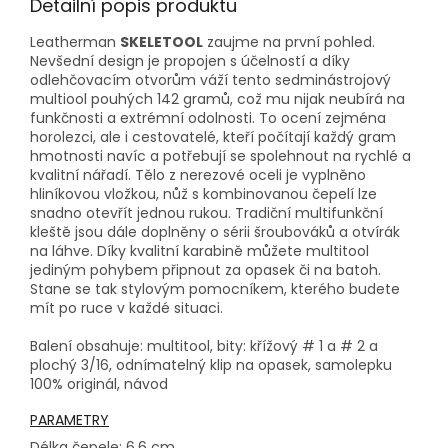
Detailní popis produktu
Leatherman
SKELETOOL
zaujme na první pohled.
Nevšední design je propojen s účelností a díky
odlehčovacím otvorům váží tento sedminástrojový
multiool pouhých 142 gramů, což mu nijak neubírá na
funkčnosti a extrémní odolnosti. To ocení zejména
horolezci, ale i cestovatelé, kteří počítají každý gram
hmotnosti navíc a potřebují se spolehnout na rychlé a
kvalitní nářadí. Tělo z nerezové oceli je vyplněno
hliníkovou vložkou, nůž s kombinovanou čepelí lze
snadno otevřít jednou rukou. Tradiční multifunkční
kleště jsou dále doplněny o sérii šroubováků a otvírák
na láhve. Díky kvalitní karabině můžete multitool
jediným pohybem připnout za opasek či na batoh.
Stane se tak stylovým pomocníkem, kterého budete
mít po ruce v každé situaci.
Balení obsahuje: multitool, bity: křížový # 1 a # 2 a
plochý 3/16, odnímatelný klip na opasek, samolepku
100% originál, návod
PARAMETRY
Délka čepele: 6.6 cm