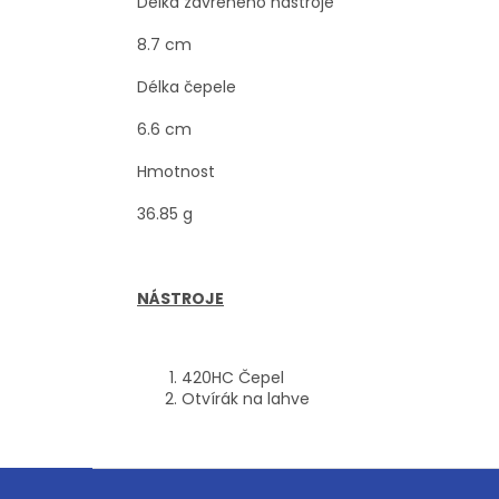
Délka zavřeného nástroje
8.7 cm
Délka čepele
6.6 cm
Hmotnost
36.85 g
NÁSTROJE
420HC Čepel
Otvírák na lahve
Z