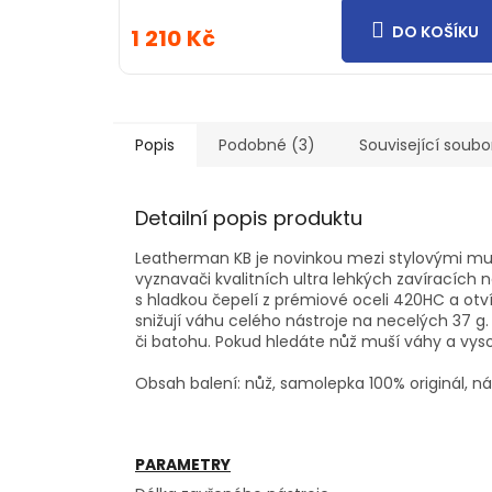
DO KOŠÍKU
1 210 Kč
Popis
Podobné (3)
Související soubo
Detailní popis produktu
Leatherman KB je novinkou mezi stylovými mult
vyznavači kvalitních ultra lehkých zavíracích n
s hladkou čepelí z prémiové oceli 420HC a otv
snižují váhu celého nástroje na necelých 37 g.
či batohu. Pokud hledáte nůž muší váhy a vysok
Obsah balení: nůž, samolepka 100% originál, n
PARAMETRY