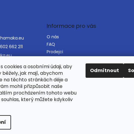
Informace pro vás
O nás
@
hamaka.eu
FAQ
602 662 211
Prodejci
ka.eu
VOP
ka_houpaci_sit
s cookies a osobními údaji, aby
Napište nám
Odmítnout
S
y běžely, jak mají, abychom
Mapa serveru
se na těchto stránkách děje a
ám mohli přizpůsobit naše
Dalším procházením tohoto webu
Najdete nás i na Alza.cz
 souhlas, který můžete kdykoliv
ní
razena.
Upravit nastavení cookies