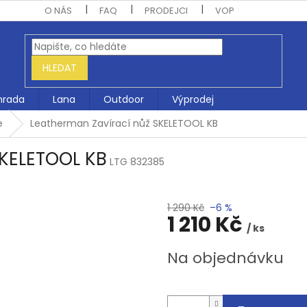
O NÁS
FAQ
PRODEJCI
VOP
HLEDAT
hrada
Lana
Outdoor
Výprodej
e
Leatherman Zavírací nůž SKELETOOL KB
SKELETOOL KB
LTG 832385
1 290 Kč
–6 %
1 210 Kč
/ ks
Měrná
Na objednávku
cena: