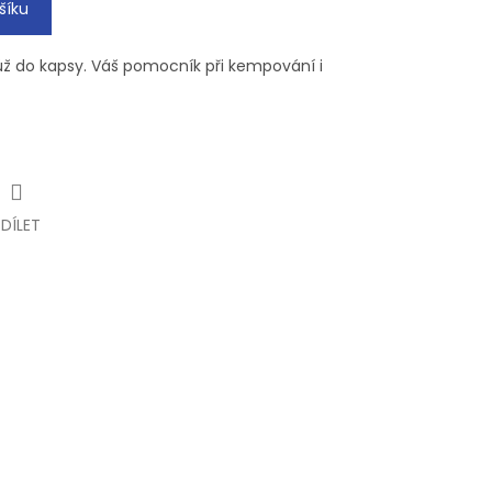
šíku
ůž do kapsy. Váš pomocník při kempování i
SDÍLET