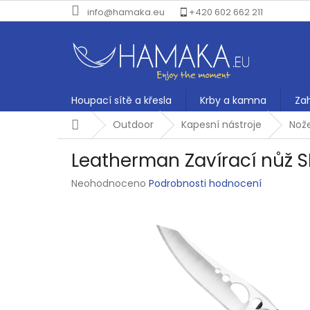
Přejít
info@hamaka.eu
+420 602 662 211
na
obsah
Houpací sítě a křesla
Krby a kamna
Za
Domů
Outdoor
Kapesní nástroje
Nož
Leatherman Zavírací nůž 
Průměrné
Neohodnoceno
Podrobnosti hodnocení
hodnocení
produktu
je
0,0
z
5
hvězdiček.