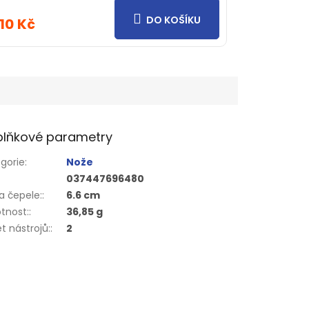
DO KOŠÍKU
210 Kč
lňkové parametry
gorie
:
Nože
037447696480
a čepele:
:
6.6 cm
tnost:
:
36,85 g
t nástrojů:
:
2