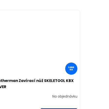
1 290
Kč
atherman Zavírací nůž SKELETOOL KBX
LVER
Na objednávku