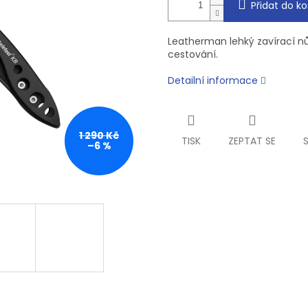
Přidat do ko
Leatherman lehký zavírací n
cestování.
Detailní informace
1 290 Kč
TISK
ZEPTAT SE
–6 %