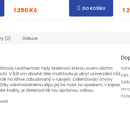
DO KOŠÍKU
1 290 Kč
1 
ry (2)
Diskuze
Dop
itooly Leatherman řady Skeletool, kterou ocení všichni
Kate
ožů. V 8,8 cm dlouhé těle multitoolu je ukryt univerzální nůž
EAN
:
írák na láhve zabudovaný v rukojeti. Odlehčovací otvory
Délk
 Díky odnímatelnému klipu jej lze nosit za opaskem, v kapse,
Hmo
é kvality, je Skeletool KB tou správnou volbou.
Poče
ávod