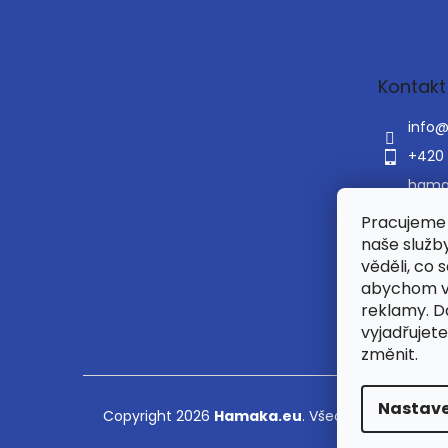
á
p
a
t
Kontakt
í
info
+420 
hama
hama
Pracujeme 
e
naše služb
věděli, co 
abychom v
reklamy. 
vyjadřujete
změnit.
Nastave
Copyright 2026
Hamaka.eu
. Všechna práva vyh