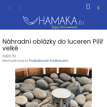
Přejít
NÁKUP
na
obsah
KOŠÍK
Náhradní oblázky do luceren Pilíř
velké
5980710
Průměrné
Neohodnoceno
Podrobnosti hodnocení
hodnocení
produktu
je
0,0
z
5
hvězdiček.