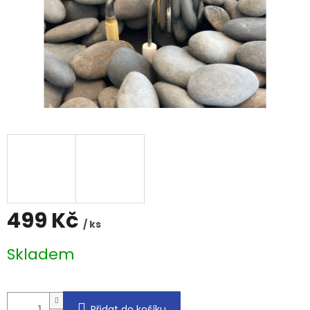
499 Kč
/ ks
Měrná
Skladem
cena:
Přidat do košíku