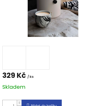
329 Kč
/ ks
Měrná
Skladem
cena:
Přidat do košíku