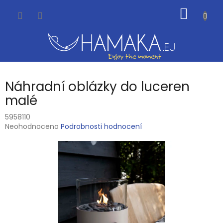
Přejít
NÁKUP
na
obsah
KOŠÍK
Náhradní oblázky do luceren
malé
5958110
Průměrné
Neohodnoceno
Podrobnosti hodnocení
hodnocení
produktu
je
0,0
z
5
hvězdiček.