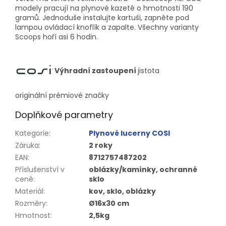
modely pracují na plynové kazetě o hmotnosti 190
gramů. Jednoduše instalujte kartuši, zapněte pod
lampou ovládací knoflík a zapalte. Všechny varianty
Scoops hoří asi 6 hodin.
Výhradní zastoupení
jistota
originální
prémiové značky
Doplňkové parametry
Kategorie
:
Plynové lucerny COSI
Záruka
:
2 roky
EAN
:
8712757487202
Příslušenství v
oblázky/kamínky, ochranné
ceně
:
sklo
Materiál
:
kov, sklo, oblázky
Rozměry
:
Ø16x30 cm
Hmotnost
:
2,5kg