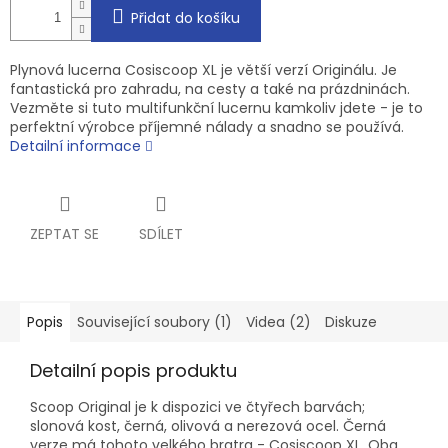
Přidat do košíku
Plynová lucerna Cosiscoop XL je větší verzí Originálu. Je
fantastická pro zahradu, na cesty a také na prázdninách.
Vezměte si tuto multifunkční lucernu kamkoliv jdete - je to
perfektní výrobce příjemné nálady a snadno se používá.
Detailní informace
ZEPTAT SE
SDÍLET
Popis
Související soubory (1)
Videa (2)
Diskuze
Detailní popis produktu
Scoop Original je k dispozici ve čtyřech barvách;
slonová kost, černá, olivová a nerezová ocel. Černá
verze má tohoto velkého bratra - Cosiscoop XL. Oba