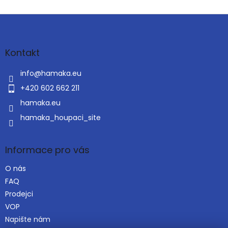
Z
á
p
a
Kontakt
t
í
info
@
hamaka.eu
+420 602 662 211
hamaka.eu
hamaka_houpaci_site
Informace pro vás
O nás
FAQ
Prodejci
VOP
Napište nám