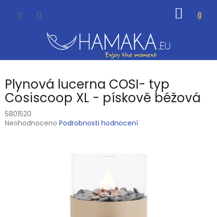
Přejít
NÁKUP
na
obsah
KOŠÍK
Plynová lucerna COSI- typ
Cosiscoop XL - pískově béžová
5801520
Průměrné
Neohodnoceno
Podrobnosti hodnocení
hodnocení
produktu
je
0,0
z
5
hvězdiček.