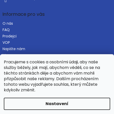
Informace pro vás
O nás
FAQ
Prodejci
VOP
Napište nám
Mapa serveru
Pracujeme s cookies a osobními údaji, aby naše
služby běžely, jak mají, abychom věděli, co se na
těchto stránkách děje a abychom vám mohli
Najdete nás i na Alza.cz
přizpůsobit naše reklamy. Dalším procházením
tohoto webu vyjadřujete souhlas, který můžete
kdykoliv změnit.
Vytvořil Shoptet
Nastavení