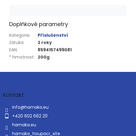
Doplňkové parametry
Kategorie
:
Příslušenství
Záruka
:
2 roky
EAN
:
8594157499081
* hmotnost
:
200g
Z
á
p
a
Kontakt
t
í
info
@
hamaka.eu
+420 602 662 211
hamaka.eu
hamaka_houpaci_site