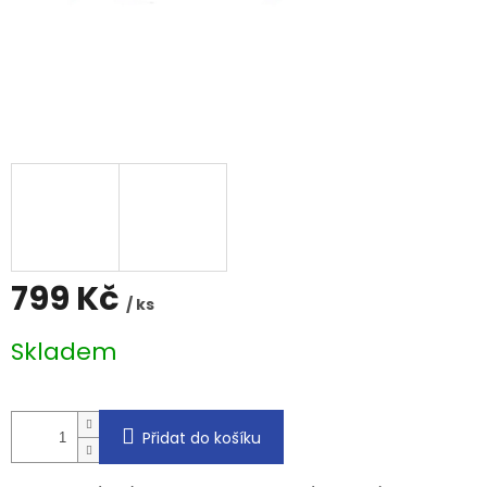
799 Kč
/ ks
Měrná
Skladem
cena:
Přidat do košíku