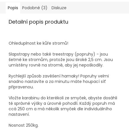
Popis
Podobné (3)
Diskuze
Detailní popis produktu
Ohleduplnost ke kůře stromů!
Slapstrapy nebo také treestrapy (popruhy) - jsou
šetrné ke stromům, protože jsou široké 2,5 cm. Jsou
umístěny rovně na stromě, aby jej nepoškodily.
Rychlejší způsob zavěšení hamaky! Popruhy velmi
snadno nastavíte a za minutu máte houpací síť
připravenou.
Vložte karabinu do kterékoli ze smyček, abyste dosáhli
té správné výšky a úrovně pohodlí. Každý popruh má
ccá 250 cm a má několik smyček dle individuálního
nastavení.
Nosnost 250kg.