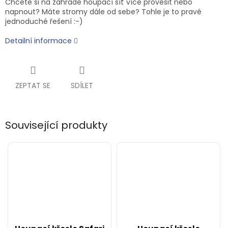
Chcete si na zahradě houpací síť více prověsit nebo
napnout? Máte stromy dále od sebe? Tohle je to pravé
jednoduché řešení :-)
Detailní informace
ZEPTAT SE
SDÍLET
Související produkty