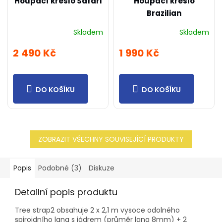
Houpací křeslo Safari
Houpací křeslo
Brazilian
Skladem
Skladem
2 490 Kč
1 990 Kč
DO KOŠÍKU
DO KOŠÍKU
ZOBRAZIT VŠECHNY SOUVISEJÍCÍ PRODUKTY
Popis
Podobné (3)
Diskuze
Detailní popis produktu
Tree strap2 obsahuje 2 x 2,1 m vysoce odolného
spiroidního lana s jádrem (průměr lana 8mm) + 2