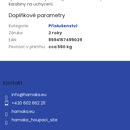
karabiny na uchycení.
Doplňkové parametry
Kategorie
:
Příslušenství
Záruka
:
2 roky
EAN
:
8594157499029
Pevnost v přetrhu
:
cca 560 kg
Z
á
p
a
Kontakt
t
í
info
@
hamaka.eu
+420 602 662 211
hamaka.eu
hamaka_houpaci_site