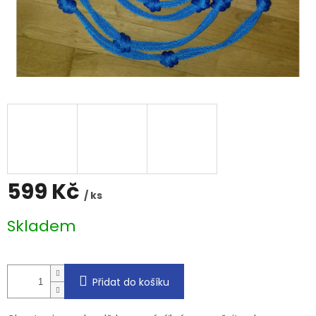
599 Kč
/ ks
Měrná
Skladem
cena:
Přidat do košíku