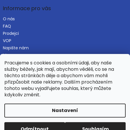
Informace pro vás
O nás
FAQ
Prodejci
VOP
Napište nám
Mapa serveru
Pracujeme s cookies a osobními údaji, aby naše
služby běžely, jak mají, abychom věděli, co se na
těchto stránkách děje a abychom vám mohli
Najdete nás i na Alza.cz
přizpůsobit naše reklamy. Dalším procházením
tohoto webu vyjadřujete souhlas, který můžete
kdykoliv změnit.
Vytvořil Shoptet
Nastavení
Copyright 2026
Hamaka.eu
. Všechna práva vyhrazena.
Odmítnout
Souhlasím
Upravit nastavení cookies