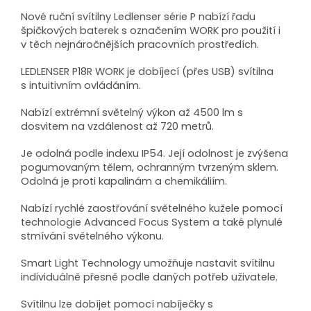
Nové ruční svítilny Ledlenser série P nabízí řadu
špičkových baterek s označením WORK pro použití i
v těch nejnáročnějších pracovních prostředích.
LEDLENSER P18R WORK je dobíjecí (přes USB) svítilna
s intuitivním ovládáním.
Nabízí extrémní světelný výkon až 4500 lm s
dosvitem na vzdálenost až 720 metrů.
Je odolná podle indexu IP54. Její odolnost je zvýšena
pogumovaným tělem, ochranným tvrzeným sklem.
Odolná je proti kapalinám a chemikáliím.
Nabízí rychlé zaostřování světelného kužele pomocí
technologie Advanced Focus System a také plynulé
stmívání světelného výkonu.
Smart Light Technology umožňuje nastavit svítilnu
individuálně přesně podle daných potřeb uživatele.
Svítilnu lze dobíjet pomocí nabíječky s