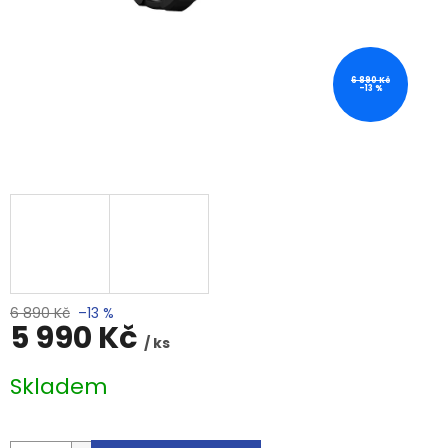
6 890 Kč
–13 %
6 890 Kč
–13 %
5 990 Kč
/ ks
Měrná
Skladem
cena: