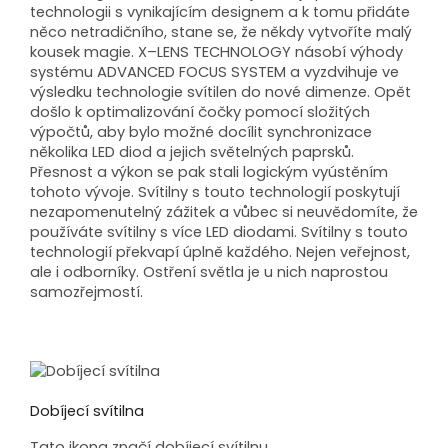
technologii s vynikajícím designem a k tomu přidáte
něco netradičního, stane se, že někdy vytvoříte malý
kousek magie. X–LENS TECHNOLOGY násobí výhody
systému ADVANCED FOCUS SYSTEM a vyzdvihuje ve
výsledku technologie svítilen do nové dimenze. Opět
došlo k optimalizování čočky pomocí složitých
výpočtů, aby bylo možné docílit synchronizace
několika LED diod a jejich světelných paprsků.
Přesnost a výkon se pak stali logickým vyústěním
tohoto vývoje. Svítilny s touto technologií poskytují
nezapomenutelný zážitek a vůbec si neuvědomíte, že
používáte svítilny s více LED diodami. Svítilny s touto
technologií překvapí úplně každého. Nejen veřejnost,
ale i odborníky. Ostření světla je u nich naprostou
samozřejmostí.
Dobíjecí svítilna
Tato ikona značí dobíjecí svítilnu.