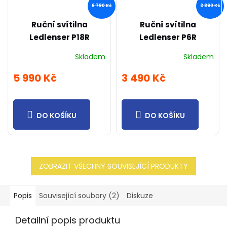
6 790 Kč
3 890 Kč
Ruční svítilna
Ruční svítilna
Ledlenser P18R
Ledlenser P6R
SIGNATURE
SIGNATURE
Skladem
Skladem
5 990 Kč
3 490 Kč
DO KOŠÍKU
DO KOŠÍKU
ZOBRAZIT VŠECHNY SOUVISEJÍCÍ PRODUKTY
Popis
Související soubory (2)
Diskuze
Detailní popis produktu