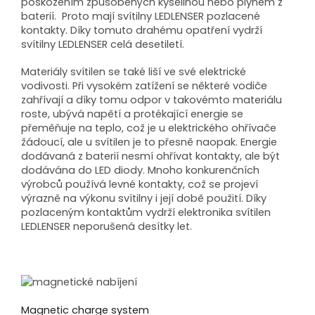
poškozením způsobených kyselinou nebo plynem z
baterií. Proto mají svítilny LEDLENSER pozlacené
kontakty. Díky tomuto drahému opatření vydrží
svítilny LEDLENSER celá desetiletí.
Materiály svítilen se také liší ve své elektrické
vodivosti. Při vysokém zatížení se některé vodiče
zahřívají a díky tomu odpor v takovémto materiálu
roste, ubývá napětí a protékající energie se
přeměňuje na teplo, což je u elektrického ohřívače
žádoucí, ale u svítilen je to přesně naopak. Energie
dodávaná z baterií nesmí ohřívat kontakty, ale být
dodávána do LED diody. Mnoho konkurenčních
výrobců používá levné kontakty, což se projeví
výrazně na výkonu svítilny i její době použití. Díky
pozlaceným kontaktům vydrží elektronika svítilen
LEDLENSER neporušená desítky let.
Magnetic charge system