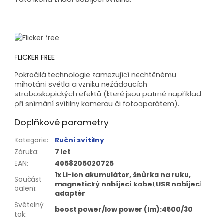
FLICKER FREE
Pokročilá technologie zamezující nechtěnému
mihotání světla a vzniku nežádoucích
stroboskopických efektů (které jsou patrné například
při snímání svítilny kamerou či fotoaparátem).
Doplňkové parametry
Kategorie
:
Ruční svítilny
Záruka
:
7 let
EAN
:
4058205020725
1x Li-ion akumulátor, šnůrka na ruku,
Součást
magnetický nabíjecí kabel,USB nabíjecí
balení
:
adaptér
Světelný
boost power/low power (lm):4500/30
tok
: