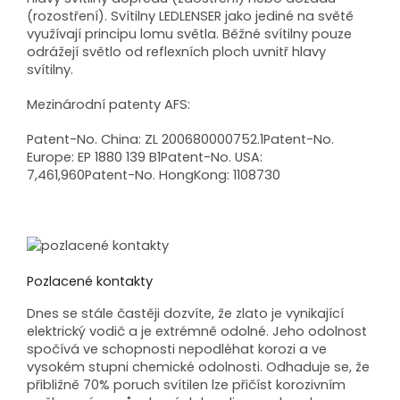
(rozostření). Svítilny LEDLENSER jako jediné na světě
využívají principu lomu světla. Běžné svítilny pouze
odrážejí světlo od reflexních ploch uvnitř hlavy
svítilny.
Mezinárodní patenty AFS:
Patent-No. China: ZL 200680000752.1Patent-No.
Europe: EP 1880 139 B1Patent-No. USA:
7,461,960Patent-No. HongKong: 1108730
Pozlacené kontakty
Dnes se stále častěji dozvíte, že zlato je vynikající
elektrický vodič a je extrémně odolné. Jeho odolnost
spočívá ve schopnosti nepodléhat korozi a ve
vysokém stupni chemické odolnosti. Odhaduje se, že
přibližně 70% poruch svítilen lze přičíst korozivním