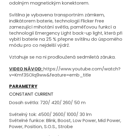
odolným magnetickým konektorem.
Svítilna je vybavena transportním zámkem,
indikátorem baterie, technologií Flicker Free
zamezující mihotání světla, paměťovou funkcí a
technologií Emergency Light back-up light, která při
vybití baterie na 25 % přepne svítilnu do úsporného
módu pro co nejdelší výdrž.
Vztahuje se na ni prodloužená sedmiletá záruka.
VIDEO NÁVOD:
https://www.youtube.com/watch?
v=Kmf3SOlq9ww&feature=emb_title
PARAMETRY
CONSTANT CURRENT
Dosah světla: 720/ 420/ 260/ 50 m
Světelný tok: 4500/ 2600/ 1000/ 30 lm
Světelné funkce: Blink, Boost, Low Power, Mid Power,
Power, Position, S.O.S., Strobe