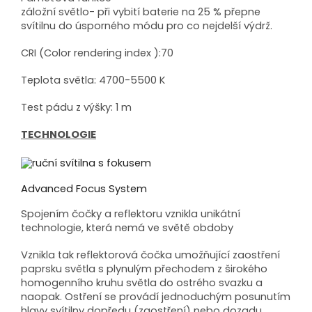
záložní světlo- při vybití baterie na 25 % přepne
svítilnu do úsporného módu pro co nejdelší výdrž.
CRI (Color rendering index ):70
Teplota světla: 4700-5500 K
Test pádu z výšky: 1 m
TECHNOLOGIE
Advanced Focus System
Spojením čočky a reflektoru vznikla unikátní
technologie, která nemá ve světě obdoby
Vznikla tak reflektorová čočka umožňující zaostření
paprsku světla s plynulým přechodem z širokého
homogenního kruhu světla do ostrého svazku a
naopak. Ostření se provádí jednoduchým posunutím
hlavy svítilny dopředu (zaostření) nebo dozadu