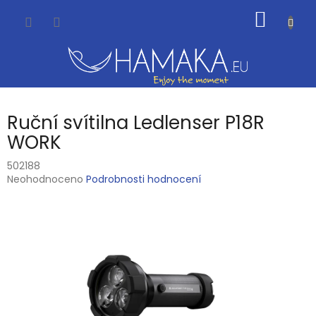
Přejít
NÁKUP
na
obsah
KOŠÍK
Ruční svítilna Ledlenser P18R
WORK
502188
Průměrné
Neohodnoceno
Podrobnosti hodnocení
hodnocení
produktu
je
0,0
z
5
hvězdiček.