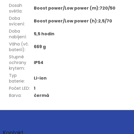
Dosah
Boost power/Low power (m):720/50
světla
:
Doba
Boost power/Low power (h):2,5/70
svícení
:
Doba
5,5 hodin
nabíjení
:
Váha (vč.
669 g
baterií)
:
Stupně
ochrany
IP54
krytem
:
Typ
Li-ion
baterie
:
Počet LED
:
1
Barva
:
čermá
Z
á
p
a
Kontakt