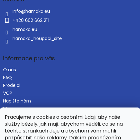
t
í
info
@
hamaka.eu
+420 602 662 211
hamaka.eu
hamaka_houpaci_site
Informace pro vás
O nás
FAQ
Prodejci
VOP
Napište nám
Mapa serveru
Pracujeme s cookies a osobními údaji, aby naše
služby běžely, jak mají, abychom věděli, co se na
těchto stránkách děje a abychom vám mohli
Najdete nás i na Alza.cz
přizpůsobit naše reklamy. Dalším procházením