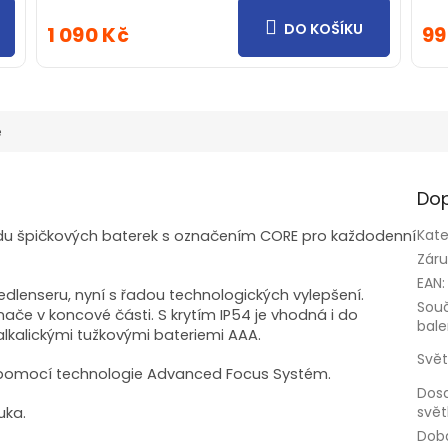
DO KOŠÍKU
1 090 Kč
99
e
Dop
Kate
í řadu špičkových baterek s označením CORE pro každodenní
Zár
EAN
:
Ledlenseru, nyní s řadou technologických vylepšení.
Sou
ače v koncové části. S krytím IP54 je vhodná i do
bale
lkalickými tužkovými bateriemi AAA.
Svět
e pomocí technologie Advanced Focus Systém.
Dos
svět
uka.
Dob