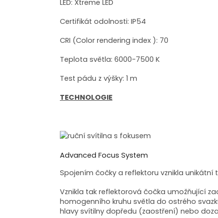
LED: Xtreme LED
Certifikát odolnosti: IP54
CRI (Color rendering index ): 70
Teplota světla: 6000-7500 K
Test pádu z výšky: 1 m
TECHNOLOGIE
Advanced Focus System
Spojením čočky a reflektoru vznikla unikátn
Vznikla tak reflektorová čočka umožňující z
homogenního kruhu světla do ostrého svaz
hlavy svítilny dopředu (zaostření) nebo dozad