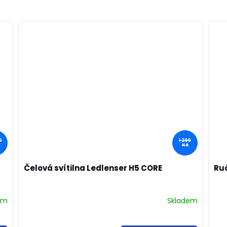
0
1 290
Kč
Čelová svítilna Ledlenser H5 CORE
Ruč
em
Skladem