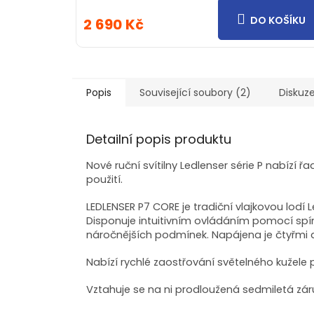
DO KOŠÍKU
2 690 Kč
Popis
Související soubory (2)
Diskuz
Detailní popis produktu
Nové ruční svítilny Ledlenser série P nabíz
použití.
LEDLENSER P7 CORE je tradiční vlajkovou lodí 
Disponuje intuitivním ovládáním pomocí spín
náročnějších podmínek. Napájena je čtyřmi a
Nabízí rychlé zaostřování světelného kužel
Vztahuje se na ni prodloužená sedmiletá zár