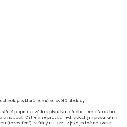
í technologie, která nemá ve světě obdoby
aostření paprsku světla s plynulým přechodem z širokého
ku a naopak. Ostření se provádí jednoduchým posunutím
u (rozostření). Svítilny LEDLENSER jako jediné na světě