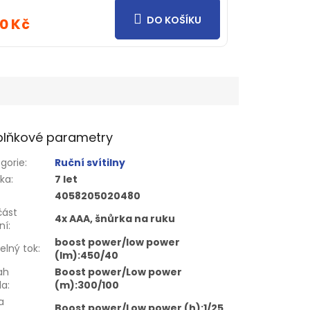
DO KOŠÍKU
0 Kč
lňkové parametry
gorie
:
Ruční svítilny
uka
:
7 let
4058205020480
část
4x AAA, šnůrka na ruku
ní
:
boost power/low power
elný tok
:
(lm):450/40
ah
Boost power/Low power
la
:
(m):300/100
a
Boost power/Low power (h):1/25