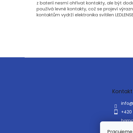
z baterií nesmí ohřívat kontakty, ale být d
používá levné kontakty, což se projeví výrazn
kontaktům vydrží elektronika svítilen LEDLENS
Z
á
p
a
t
Kontakt
í
info
+420 
hama
hama
Pracujeme 