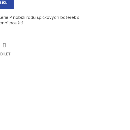
šíku
 série P nabízí řadu špičkových baterek s
nní použití
SDÍLET