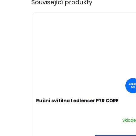
Související produkty
3 09
Kč
Ruční svítilna Ledlenser P7R CORE
Sklad