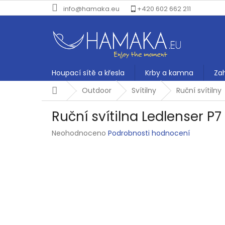
Přejít
info@hamaka.eu
+420 602 662 211
na
obsah
Houpací sítě a křesla
Krby a kamna
Za
Domů
Outdoor
Svítilny
Ruční svítilny
Ruční svítilna Ledlenser P
Průměrné
Neohodnoceno
Podrobnosti hodnocení
hodnocení
produktu
je
0,0
z
5
hvězdiček.