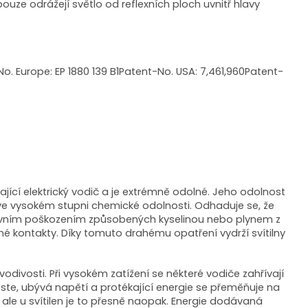
 pouze odrážejí světlo od reflexních ploch uvnitř hlavy
. Europe: EP 1880 139 B1Patent-No. USA: 7,461,960Patent-
ikající elektrický vodič a je extrémně odolné. Jeho odolnost
ve vysokém stupni chemické odolnosti. Odhaduje se, že
orozivním poškozením způsobených kyselinou nebo plynem z
ené kontakty. Díky tomuto drahému opatření vydrží svítilny
é vodivosti. Při vysokém zatížení se některé vodiče zahřívají
te, ubývá napětí a protékající energie se přeměňuje na
, ale u svítilen je to přesně naopak. Energie dodávaná