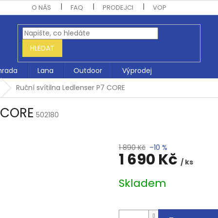
O NÁS
FAQ
PRODEJCI
VOP
HLEDAT
hrada
Lana
Outdoor
Výprodej
Ruční svítilna Ledlenser P7 CORE
7 CORE
502180
1 890 Kč
–10 %
1 690 Kč
/ ks
Měrná
Skladem
cena: