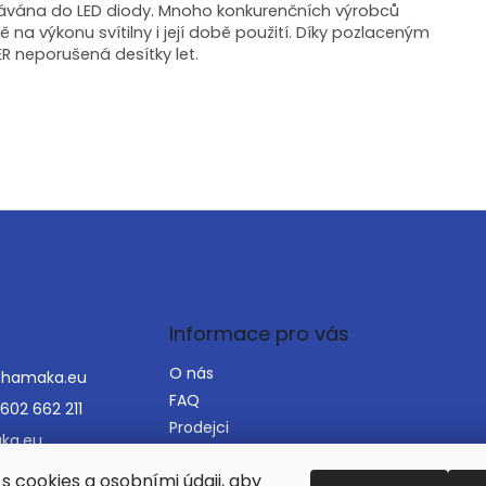
odávána do LED diody. Mnoho konkurenčních výrobců
ě na výkonu svítilny i její době použití. Díky pozlaceným
ER neporušená desítky let.
Informace pro vás
O nás
@
hamaka.eu
FAQ
602 662 211
Prodejci
ka.eu
VOP
ka_houpaci_sit
s cookies a osobními údaji, aby
Napište nám