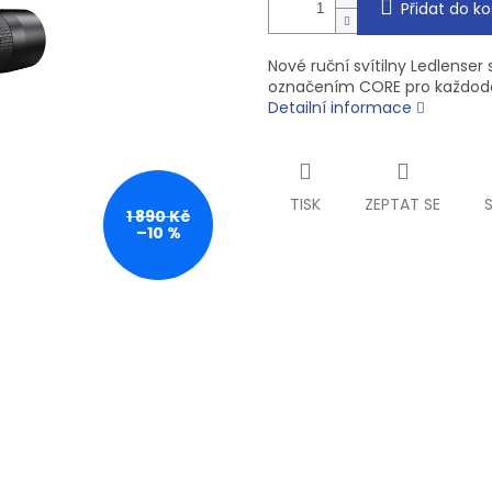
Přidat do ko
Nové ruční svítilny Ledlenser
označením CORE pro každode
Detailní informace
TISK
ZEPTAT SE
1 890 Kč
–10 %