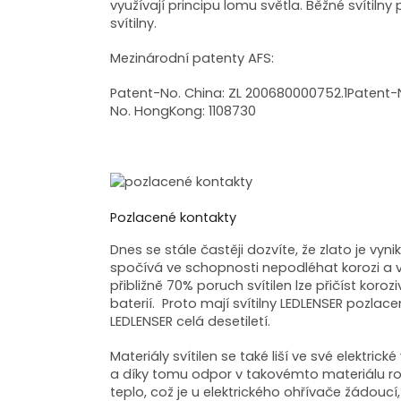
využívají principu lomu světla. Běžné svítilny
svítilny.
Mezinárodní patenty AFS:
Patent-No. China: ZL 200680000752.1Patent-No
No. HongKong: 1108730
Pozlacené kontakty
Dnes se stále častěji dozvíte, že zlato je vyn
spočívá ve schopnosti nepodléhat korozi a 
přibližně 70% poruch svítilen lze přičíst k
baterií. Proto mají svítilny LEDLENSER pozlac
LEDLENSER celá desetiletí.
Materiály svítilen se také liší ve své elektrick
a díky tomu odpor v takovémto materiálu ros
teplo, což je u elektrického ohřívače žádoucí