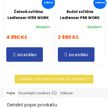
5 190 Kč
2 890 Kč
Čelová svítilna
Ruční svítilna
Ledlenser H15R WORK
Ledlenser P6R WORK
Skladem
Skladem
4 990 Kč
2 690 Kč
DO KOŠÍKU
DO KOŠÍKU
ZOBRAZIT VŠECHNY SOUVISEJÍCÍ PRODUKTY
Popis
Související soubory (2)
Diskuze
Detailní popis produktu