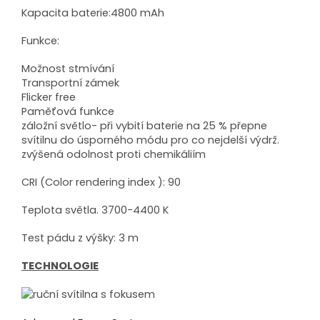
Kapacita baterie:4800 mAh
Funkce:
Možnost stmívání
Transportní zámek
Flicker free
Paměťová funkce
záložní světlo- při vybití baterie na 25 % přepne
svítilnu do úsporného módu pro co nejdelší výdrž.
zvýšená odolnost proti chemikáliím
CRI (Color rendering index ): 90
Teplota světla. 3700-4400 K
Test pádu z výšky: 3 m
TECHNOLOGIE