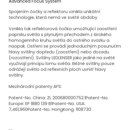
Advanced Focus System
Spojením čočky a reflektoru vznikla unikátní
technologie, která nemá ve světě obdoby
Vznikla tak reflektorová čočka umožňující zaostření
paprsku světla s plynulým přechodem z širokého
homogenního kruhu světla do ostrého svazku a
naopak. Ostření se provádí jednoduchým posunutím
hlavy svítilny dopředu (zaostření) nebo dozadu
(rozostření). Svítilny LEDLENSER jako jediné na světě
využívají principu lomu světla. Běžné svítilny pouze
odrážejí světlo od reflexních ploch uvnitř hlavy
svítilny.
Mezinárodní patenty AFS:
Patent-No. China: ZL 200680000752.1Patent-No.
Europe: EP 1880 139 B1Patent-No. USA:
7,461,960Patent-No. HongKong: 1108730