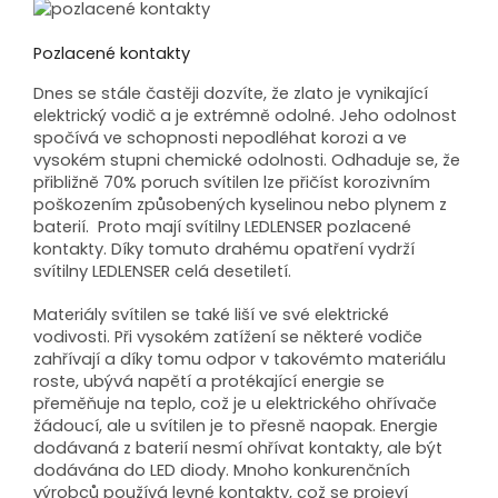
Pozlacené kontakty
Dnes se stále častěji dozvíte, že zlato je vynikající
elektrický vodič a je extrémně odolné. Jeho odolnost
spočívá ve schopnosti nepodléhat korozi a ve
vysokém stupni chemické odolnosti. Odhaduje se, že
přibližně 70% poruch svítilen lze přičíst korozivním
poškozením způsobených kyselinou nebo plynem z
baterií. Proto mají svítilny LEDLENSER pozlacené
kontakty. Díky tomuto drahému opatření vydrží
svítilny LEDLENSER celá desetiletí.
Materiály svítilen se také liší ve své elektrické
vodivosti. Při vysokém zatížení se některé vodiče
zahřívají a díky tomu odpor v takovémto materiálu
roste, ubývá napětí a protékající energie se
přeměňuje na teplo, což je u elektrického ohřívače
žádoucí, ale u svítilen je to přesně naopak. Energie
dodávaná z baterií nesmí ohřívat kontakty, ale být
dodávána do LED diody. Mnoho konkurenčních
výrobců používá levné kontakty, což se projeví