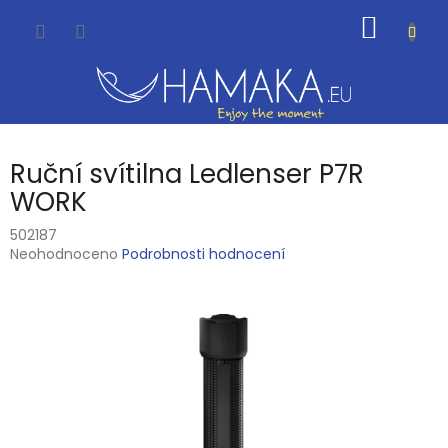
Přejít
NÁKUP
na
obsah
KOŠÍK
Ruční svítilna Ledlenser P7R
WORK
502187
Průměrné
Neohodnoceno
Podrobnosti hodnocení
hodnocení
produktu
je
0,0
z
5
hvězdiček.