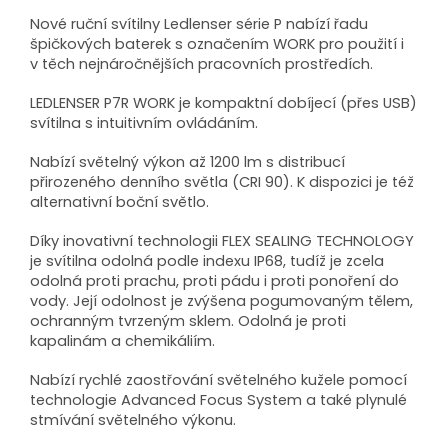
Nové ruční svítilny Ledlenser série P nabízí řadu
špičkových baterek s označením WORK pro použití i
v těch nejnáročnějších pracovních prostředích.
LEDLENSER P7R WORK je kompaktní dobíjecí (přes USB)
svítilna s intuitivním ovládáním.
Nabízí světelný výkon až 1200 lm s distribucí
přirozeného denního světla (CRI 90). K dispozici je též
alternativní boční světlo.
Díky inovativní technologii FLEX SEALING TECHNOLOGY
je svítilna odolná podle indexu IP68, tudíž je zcela
odolná proti prachu, proti pádu i proti ponoření do
vody. Její odolnost je zvýšena pogumovaným tělem,
ochranným tvrzeným sklem. Odolná je proti
kapalinám a chemikáliím.
Nabízí rychlé zaostřování světelného kužele pomocí
technologie Advanced Focus System a také plynulé
stmívání světelného výkonu.