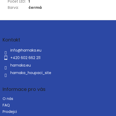
Počet LED
:
1
Barva
:
čermá
Z
á
p
a
Kontakt
t
í
info
@
hamaka.eu
+420 602 662 211
hamaka.eu
hamaka_houpaci_site
Informace pro vás
O nás
FAQ
Prodejci