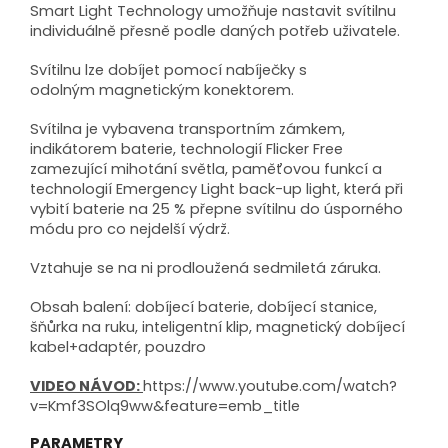
Smart Light Technology umožňuje nastavit svítilnu
individuálně přesně podle daných potřeb uživatele.
Svítilnu lze dobíjet pomocí nabíječky s
odolným magnetickým konektorem.
Svítilna je vybavena transportním zámkem,
indikátorem baterie, technologií Flicker Free
zamezující mihotání světla, paměťovou funkcí a
technologií Emergency Light back-up light, která při
vybití baterie na 25 % přepne svítilnu do úsporného
módu pro co nejdelší výdrž.
Vztahuje se na ni prodloužená sedmiletá záruka.
Obsah balení: dobíjecí baterie, dobíjecí stanice,
šňůrka na ruku, inteligentní klip, magnetický dobíjecí
kabel+adaptér, pouzdro
VIDEO NÁVOD:
https://www.youtube.com/watch?
v=Kmf3SOlq9ww&feature=emb_title
PARAMETRY