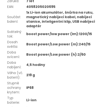
Záruka
:
7 let
EAN
:
4058205020695
1x Li-ion akumulátor, šnůrka na ruku,
Součást
magnetický nabíjecí kabel, nabíjecí
balení
:
stanice, inteligentní klip, USB nabíjecí
adaptér
Světelný
boost power/low power (lm):1200/15
tok
:
Dosah
Boost power/Low power (m):240/15
světla
:
Doba
Boost power/Low power (h):2/60
svícení
:
Doba
4,5 hodiny
nabíjení
:
Váha (vč.
219 g
baterií)
:
Stupně
ochrany
IP68
krytem
:
Typ
Li-ion
baterie
: