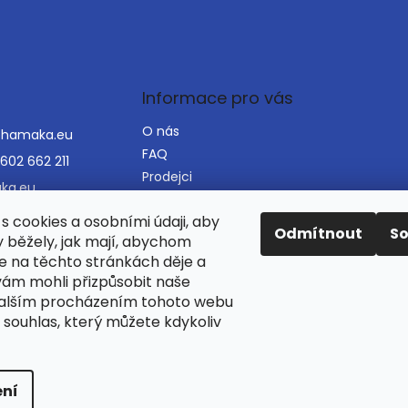
Informace pro vás
O nás
@
hamaka.eu
FAQ
602 662 211
Prodejci
ka.eu
VOP
ka_houpaci_sit
s cookies a osobními údaji, aby
Napište nám
Odmítnout
S
y běžely, jak mají, abychom
Mapa serveru
se na těchto stránkách děje a
ám mohli přizpůsobit naše
Dalším procházením tohoto webu
Najdete nás i na Alza.cz
 souhlas, který můžete kdykoliv
ní
razena.
Upravit nastavení cookies