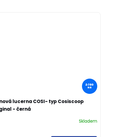
2 790
Kč
nová lucerna COSI- typ Cosiscoop
ginal - černá
Skladem
měrné
nocení
duktu