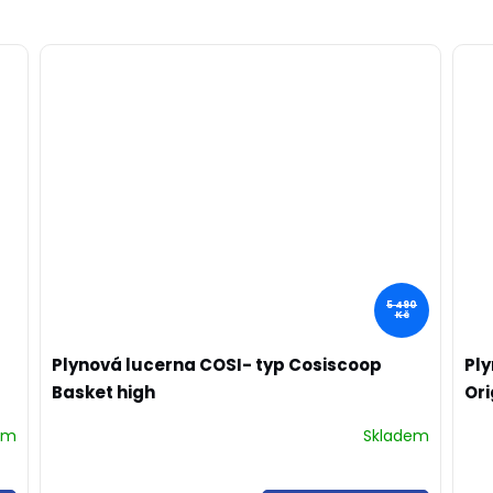
5 490
Kč
Plynová lucerna COSI- typ Cosiscoop
Ply
Basket high
Ori
em
Skladem
Prů
hod
pro