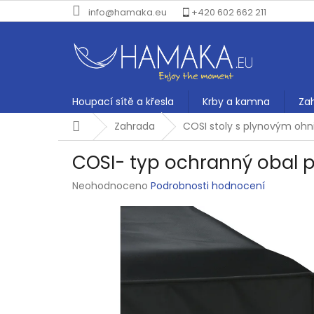
Přejít
info@hamaka.eu
+420 602 662 211
na
obsah
Houpací sítě a křesla
Krby a kamna
Za
Domů
Zahrada
COSI stoly s plynovým oh
COSI- typ ochranný obal pr
Průměrné
Neohodnoceno
Podrobnosti hodnocení
hodnocení
produktu
je
0,0
z
5
hvězdiček.