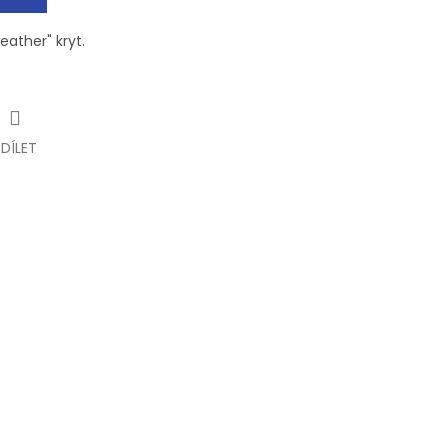
eather" kryt.
SDÍLET