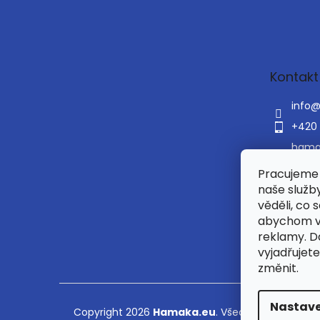
Z
á
p
a
t
Kontakt
í
info
+420 
hama
hama
Pracujeme 
e
naše služb
věděli, co 
abychom v
reklamy. 
vyjadřujete
změnit.
Nastave
Copyright 2026
Hamaka.eu
. Všechna práva vyh