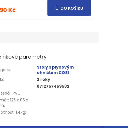
DO KOŠÍKU
190 Kč
zdiček.
lňkové parametry
Stoly s plynovým
gorie
:
ohništěm COSI
uka
:
2 roky
8712757459582
teriál: PVC
:
změr: 125 x 85 x
cm
:
otnost: 1,4kg
: