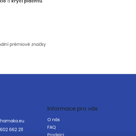
klo
a
krycí plachtu
.
ginální prémiové značky
Informace pro vás
O nás
@
hamaka.eu
FAQ
602 662 211
Prodejci