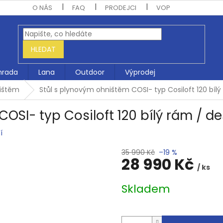
O NÁS
FAQ
PRODEJCI
VOP
HLEDAT
hrada
Lana
Outdoor
Výprodej
ništěm
Stůl s plynovým ohništěm COSI- typ Cosiloft 120 bíl
OSI- typ Cosiloft 120 bílý rám / d
í
35 990 Kč
–19 %
28 990 Kč
/ ks
Měrná
Skladem
cena: