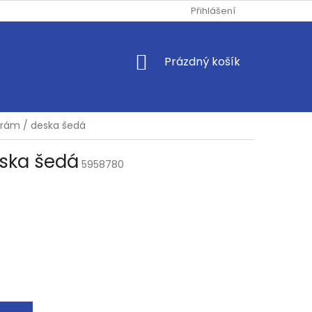
Přihlášení
NÁKUPNÍ
Prázdný košík
KOŠÍK
ý rám / deska šedá
eska šedá
5958780