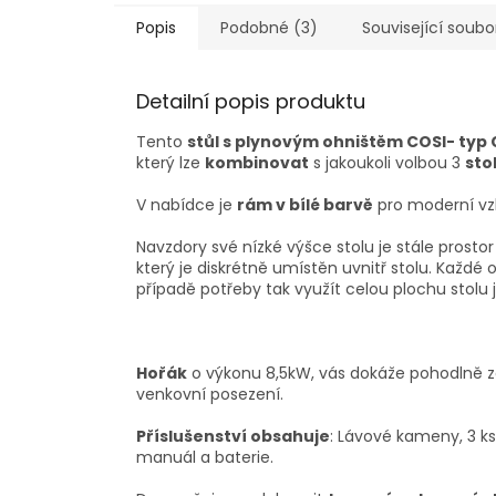
Popis
Podobné (3)
Související soubo
Detailní popis produktu
Tento
stůl s plynovým ohništěm COSI- typ C
který lze
kombinovat
s jakoukoli volbou 3
sto
V nabídce je
rám v bílé barvě
pro moderní vz
Navzdory své nízké výšce stolu je stále prosto
který je diskrétně umístěn uvnitř stolu. Každé 
případě potřeby tak využít celou plochu stolu 
Hořák
o výkonu 8,5kW, vás dokáže pohodlně za
venkovní posezení.
Příslušenství obsahuje
: Lávové kameny, 3 k
manuál a baterie.