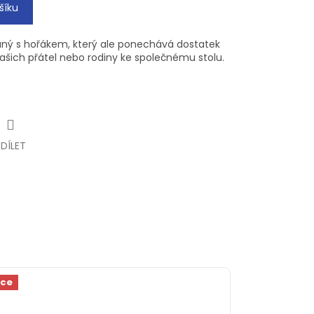
šíku
vaný s hořákem, který ale ponechává dostatek
ašich přátel nebo rodiny ke společnému stolu.
SDÍLET
kce