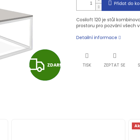
Přidat do ko
Cosiloft 120 je stůl kombino
prostoru pro pozvání všech v
Detailní informace
Z
35 990 Kč
ZDARMA
TISK
ZEPTAT SE
–19 %
D
A
R
A