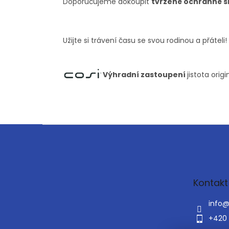
Doporučujeme dokoupit
tvrzené ochranné s
Užijte si trávení času se svou rodinou a přáteli!
Výhradní zastoupení
jistota ori
Z
á
p
a
t
Kontakt
í
info
+420 