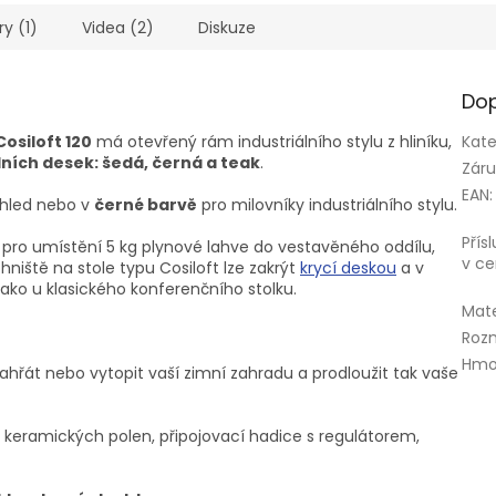
ry (1)
Videa (2)
Diskuze
Dop
osiloft 120
má otevřený rám industriálního stylu z hliníku,
Kate
lních desek: šedá, černá a teak
.
Zár
EAN
:
hled nebo v
černé barvě
pro milovníky industriálního stylu.
Přís
r pro umístění 5 kg plynové lahve do vestavěného oddílu,
v c
ohniště na stole typu Cosiloft lze zakrýt
krycí deskou
a v
jako u klasického konferenčního stolku.
Mate
Roz
Hmo
hřát nebo vytopit vaší zimní zahradu a prodloužit tak vaše
s keramických polen, připojovací hadice s regulátorem,