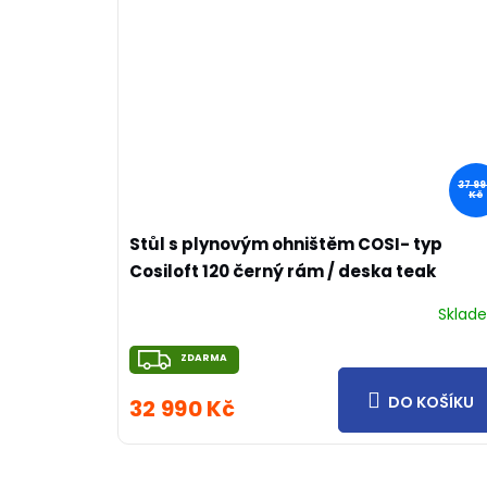
37 9
Kč
Stůl s plynovým ohništěm COSI- typ
Cosiloft 120 černý rám / deska teak
Sklad
ZDARMA
ZDARMA
DO KOŠÍKU
32 990 Kč