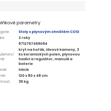
lňkové parametry
gorie
:
Stoly s plynovým ohništěm COSI
uka
:
2 roky
8712757459094
kryt na hořák, lávové kameny, 3
lušenství
ks keramických polen, plynovou
eně
:
hadici a regulátor, manuál a
baterie
riál
:
hliník
měr
:
120 x 80 x 48 cm
tnost
:
35 kg