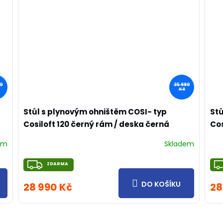
M
A
90
35 990
Kč
Stůl s plynovým ohništěm COSI- typ
Stů
Cosiloft 120 černý rám / deska černá
Cos
em
Skladem
ZDARMA
ZDARMA
DO KOŠÍKU
28 990 Kč
28