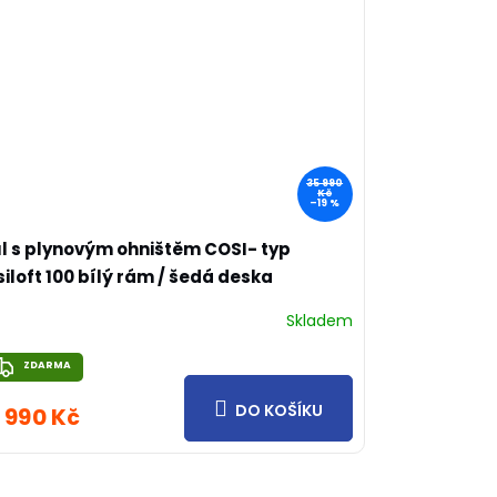
35 990
Kč
–19 %
l s plynovým ohništěm COSI- typ
iloft 100 bílý rám / šedá deska
Skladem
ZDARMA
ZDARMA
DO KOŠÍKU
 990 Kč