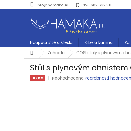
Přejít
info@hamaka.eu
+420 602 662 211
na
obsah
Houpací sítě a křesla
Krby a kamna
Za
Domů
Zahrada
COSI stoly s plynovým oh
Stůl s plynovým ohništěm C
Průměrné
Neohodnoceno
Podrobnosti hodnocen
Akce
hodnocení
produktu
je
0,0
z
5
hvězdiček.