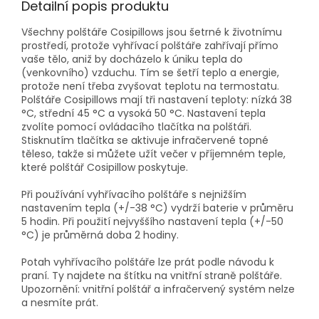
Detailní popis produktu
Všechny polštáře Cosipillows jsou šetrné k životnímu
prostředí, protože vyhřívací polštáře zahřívají přímo
vaše tělo, aniž by docházelo k úniku tepla do
(venkovního) vzduchu. Tím se šetří teplo a energie,
protože není třeba zvyšovat teplotu na termostatu.
Polštáře Cosipillows mají tři nastavení teploty: nízká 38
°C, střední 45 °C a vysoká 50 °C. Nastavení tepla
zvolíte pomocí ovládacího tlačítka na polštáři.
Stisknutím tlačítka se aktivuje infračervené topné
těleso, takže si můžete užít večer v příjemném teple,
které polštář Cosipillow poskytuje.
Při používání vyhřívacího polštáře s nejnižším
nastavením tepla (+/-38 °C) vydrží baterie v průměru
5 hodin. Při použití nejvyššího nastavení tepla (+/-50
°C) je průměrná doba 2 hodiny.
Potah vyhřívacího polštáře lze prát podle návodu k
praní. Ty najdete na štítku na vnitřní straně polštáře.
Upozornění: vnitřní polštář a infračervený systém nelze
a nesmíte prát.