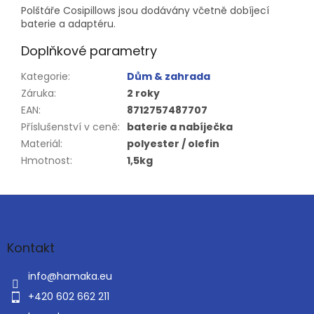
Polštáře Cosipillows jsou dodávány včetně dobíjecí
baterie a adaptéru.
Doplňkové parametry
Kategorie
:
Dům & zahrada
Záruka
:
2 roky
EAN
:
8712757487707
Příslušenství v ceně
:
baterie a nabíječka
Materiál
:
polyester / olefin
Hmotnost
:
1,5kg
Z
á
p
a
Kontakt
t
í
info
@
hamaka.eu
+420 602 662 211