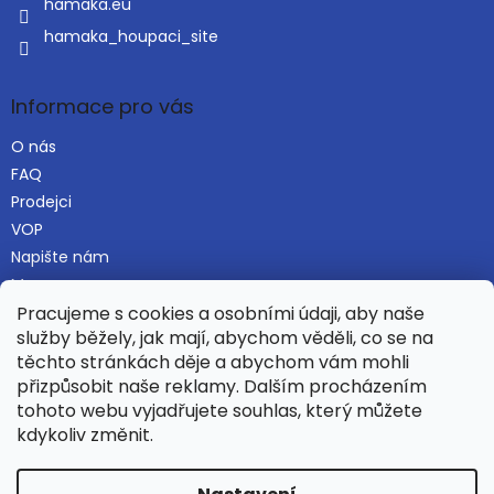
hamaka.eu
hamaka_houpaci_site
Informace pro vás
O nás
FAQ
Prodejci
VOP
Napište nám
Mapa serveru
Pracujeme s cookies a osobními údaji, aby naše
služby běžely, jak mají, abychom věděli, co se na
těchto stránkách děje a abychom vám mohli
Najdete nás i na Alza.cz
přizpůsobit naše reklamy. Dalším procházením
tohoto webu vyjadřujete souhlas, který můžete
kdykoliv změnit.
Vytvořil Shoptet