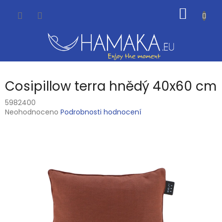
Přejít
NÁKUP
na
obsah
KOŠÍK
Cosipillow terra hnědý 40x60 cm
5982400
Průměrné
Neohodnoceno
Podrobnosti hodnocení
hodnocení
produktu
je
0,0
z
5
hvězdiček.