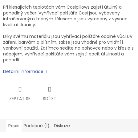
Při klesajících teplotách vám Cosipillows zajistí útulný a
pohodlný večer. Vyhřívací polštáře Cosi jsou vybaveny
infračerveným topným tělesem a jsou vyrobeny z vysoce
kvalitní tkaniny.
Díky svému materiálu jsou vyhřívací polštáře odolné vůči UV
záření, barvám a plísním, takže jsou vhodné pro vnitřní i
venkovní použití. Zatímco sedíte na pohovce nebo v křesle s
nápojem, vyhřívací polštáře vám zajistí pocit útulnosti a
pohodlí.
Detailní informace
ZEPTAT SE
SDÍLET
Popis
Podobné (1)
Diskuze