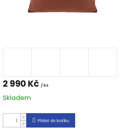
2 990 Kč
/ ks
Měrná
Skladem
cena:
Přidat do košíku