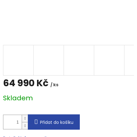
64 990 Kč
/ ks
Měrná
Skladem
cena:
Přidat do košíku