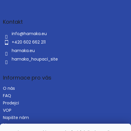
Z
á
p
a
Kontakt
t
í
info
@
hamaka.eu
+420 602 662 211
hamaka.eu
hamaka_houpaci_site
Informace pro vás
O nás
FAQ
Prodejci
VOP
Napište nám
Mapa serveru