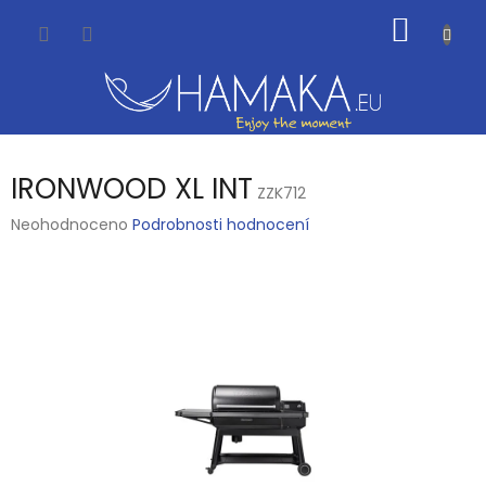
Přejít
NÁKUP
na
obsah
KOŠÍK
IRONWOOD XL INT
ZZK712
Průměrné
Neohodnoceno
Podrobnosti hodnocení
hodnocení
produktu
je
0,0
z
5
hvězdiček.