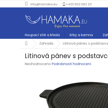
Přejít
info@hamaka.eu
+420 602 662 211
na
obsah
Houpací sítě a křesla
Krby a kamna
Za
Domů
Zahrada
Litinová pánev s podstav
Litinová pánev s podstav
Průměrné
Neohodnoceno
Podrobnosti hodnocení
hodnocení
produktu
je
0,0
z
5
hvězdiček.