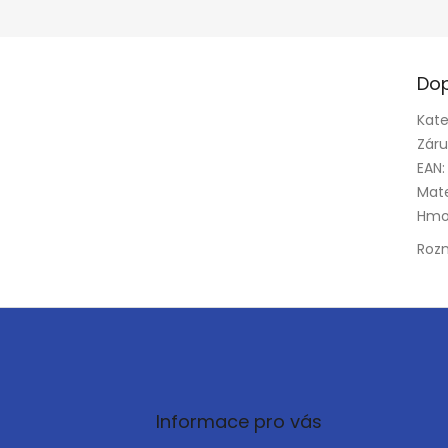
Dop
Kate
Zár
EAN
:
Mate
Hmo
Roz
Informace pro vás