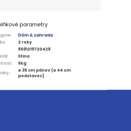
lňkové parametry
gorie
:
Dům & zahrada
uka
:
2 roky
8591219720428
riál
:
litina
tnost
:
5kg
ø 35 cm pánev (ø 44 cm
měry:
:
podstavec)