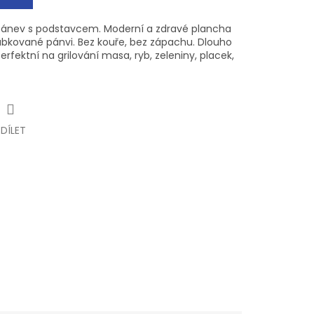
 pánev s podstavcem. Moderní a zdravé plancha
ubkované pánvi. Bez kouře, bez zápachu. Dlouho
erfektní na grilování masa, ryb, zeleniny, placek,
SDÍLET