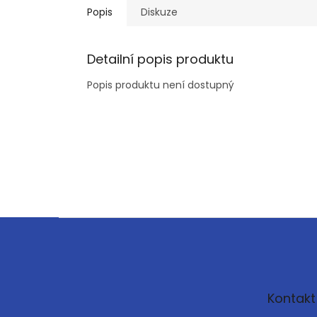
Popis
Diskuze
Detailní popis produktu
Popis produktu není dostupný
Z
á
p
a
t
Kontakt
í