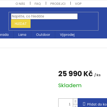
O NÁS
FAQ
PRODEJCI
VOP
HLEDAT
hrada
Lana
Outdoor
Výprodej
25 990 Kč
/ ks
Měrná
Skladem
cena:
Přidat do ko