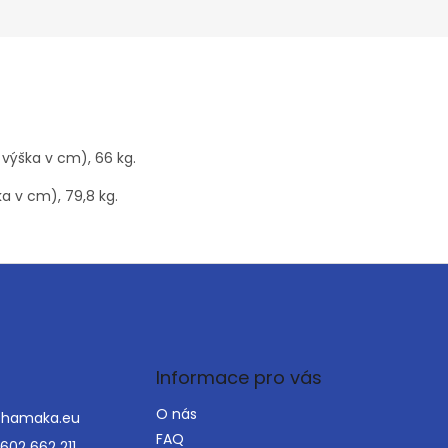
x výška v cm), 66 kg.
ka v cm), 79,8 kg.
Informace pro vás
O nás
@
hamaka.eu
FAQ
602 662 211