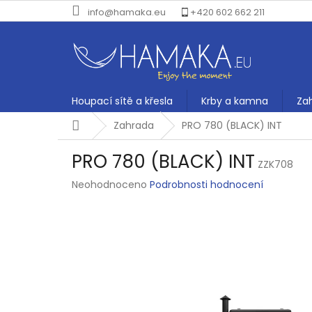
Přejít
info@hamaka.eu
+420 602 662 211
na
obsah
Houpací sítě a křesla
Krby a kamna
Za
Domů
Zahrada
PRO 780 (BLACK) INT
PRO 780 (BLACK) INT
ZZK708
Průměrné
Neohodnoceno
Podrobnosti hodnocení
hodnocení
produktu
je
0,0
z
5
hvězdiček.