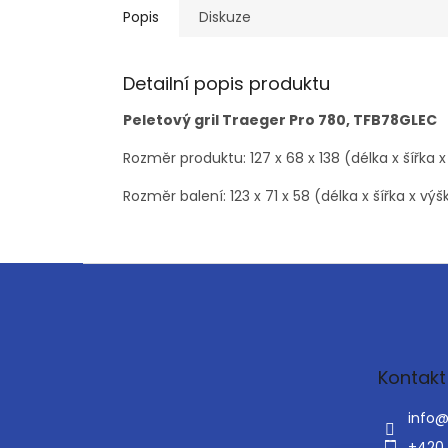
Popis
Diskuze
Detailní popis produktu
Peletový gril Traeger Pro 780, TFB78GLEC
Rozměr produktu: 127 x 68 x 138 (délka x šířka 
Rozměr balení: 123 x 71 x 58 (délka x šířka x výš
Z
á
p
a
t
Kontakt
í
info
+420 