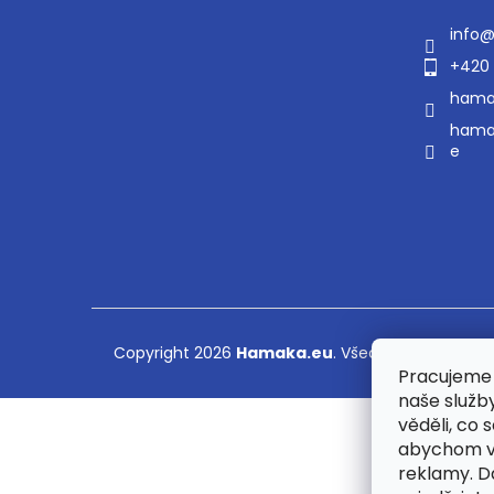
info
+420 
hama
hama
e
Copyright 2026
Hamaka.eu
. Všechna práva vyh
Pracujeme 
naše služb
věděli, co 
abychom v
reklamy. 