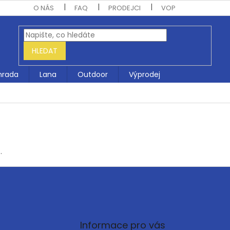
O NÁS
FAQ
PRODEJCI
VOP
HLEDAT
hrada
Lana
Outdoor
Výprodej
.
Informace pro vás