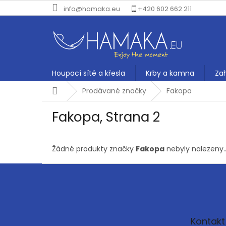
Přejít
info@hamaka.eu
+420 602 662 211
na
obsah
Houpací sítě a křesla
Krby a kamna
Za
Domů
Prodávané značky
Fakopa
Fakopa
, Strana 2
Žádné produkty značky
Fakopa
nebyly nalezeny..
Z
á
p
a
t
Kontakt
í