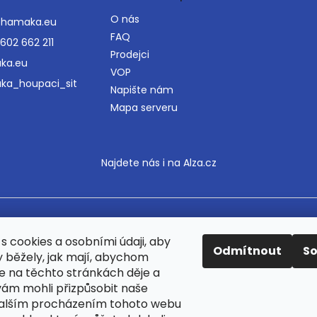
O nás
@
hamaka.eu
FAQ
602 662 211
Prodejci
ka.eu
VOP
ka_houpaci_sit
Napište nám
Mapa serveru
Najdete nás i na Alza.cz
razena.
Upravit nastavení cookies
s cookies a osobními údaji, aby
Odmítnout
S
y běžely, jak mají, abychom
se na těchto stránkách děje a
ám mohli přizpůsobit naše
Dalším procházením tohoto webu