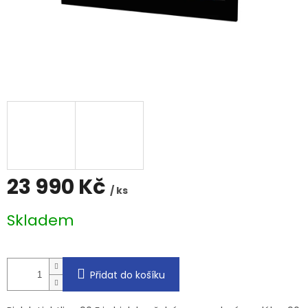
23 990 Kč
/ ks
Měrná
Skladem
cena:
Přidat do košíku