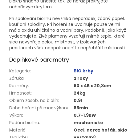
Biokrb snadno uhasíte tak, že hořák překryjete
nehořlavým krytem.
Při spalování biolihu nevzniká nepořádek, žádný popel,
kouř ani zplodiny. Při hoření se uvolňuje pouze velmi
málo oxidu uhličitého a vodní páry. Podobně, jako když
vydechujete. Živé plameny vyzařují mírné teplo, které
sice nevyhřeje celou místnost, v izolovaných
prostorech však naopak oceníte nepřehřátí místnosti.
Doplňkové parametry
Kategorie
:
BIO krby
Záruka
:
2 roky
Rozměry
:
90 x 45 x 20,3cm
Hmotnost
:
24kg
Objem zásob. na biolíh
:
0,9l
Doba hoření při max výkonu
:
65min
Výkon
:
0,7-1,9kW
Podání biolihu
:
mechanické
Materiál
:
Ocel, nerez hořák, sklo
Typ krbu
:
vestavný