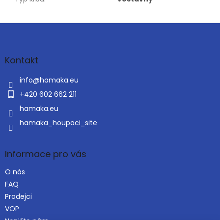
Z
á
p
a
Kontakt
t
í
info
@
hamaka.eu
+420 602 662 211
hamaka.eu
hamaka_houpaci_site
Informace pro vás
O nás
FAQ
Prodejci
VOP