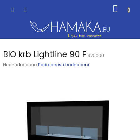
Přejít
NÁKUP
na
obsah
KOŠÍK
BIO krb Lightline 90 F
920000
Průměrné
Neohodnoceno
Podrobnosti hodnocení
hodnocení
produktu
je
0,0
z
5
hvězdiček.