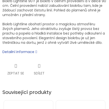
Biokrb Lightline 90 F je biokrb v čelním provedení a v délce 90
cm. Čelní provedení nabízí zabudování biokrbu tam, kde je
žádoucí zachovat čistotu linií. Pohled do plamenů ohně je
umožněn z přední strany.
Biokrb Lightline obohatí prostor o magickou atmosféru
živých plamenů. Jeho atraktivitu zvyšuje čistý provoz bez
prachu a popela a hladká instalace bez potřeby odkouření a
stavebního povolení. Elegantní design biokrbu je už jen
třešničkou na dortu, jenž z ohně vytváří živé umělecké dílo.
Detailní informace
ZEPTAT SE
SDÍLET
Související produkty