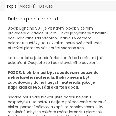
Popis
Videa (1)
Diskuze
Detailní popis produktu
Biokrb Lightline 90 F je vestavný biokrb v čelním
provedení a v délce 90 cm. Biokrb je vyrobený z kvalitní
oceli lakované žáruvzdornou barvou v černém
polomatu. Hořáky jsou z kvalitní nerezové oceli. Před
přímými plameny vás chrání vsazené sklo.
Instalace krbu je snadná. Není potřeba komín ani jiné
odkouření. Obejdete se i bez stavebního povolení.
POZOR: biokrb musí být zabudovaný pouze do
nehořlavého materiálu. Biokrb nesmí být
zabudovaný do hořlavých materiálů, jako je
například dřevo, sádrokarton apod.
Snadné používání biokrbu jistě potěší nejednu
hospodyňku. Do hořáku nalijete požadované množství
biolihu pomocí nálevky a zapálíte zapalovačem. Díky
regulační úchytce můžete měnit intenzitu plamenů.