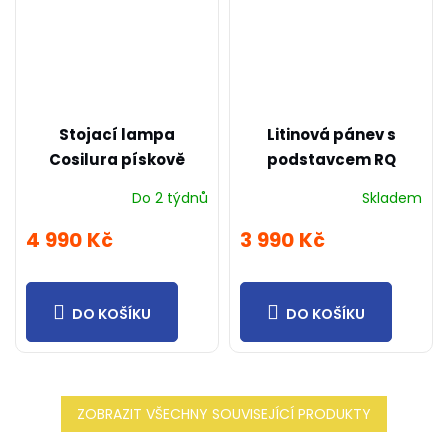
Stojací lampa
Litinová pánev s
Cosilura pískově
podstavcem RQ
béžová
Do 2 týdnů
Skladem
4 990 Kč
3 990 Kč
DO KOŠÍKU
DO KOŠÍKU
ZOBRAZIT VŠECHNY SOUVISEJÍCÍ PRODUKTY