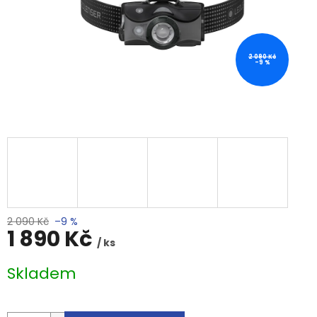
2 090 Kč
–9 %
2 090 Kč
–9 %
1 890 Kč
/ ks
Měrná
Skladem
cena: