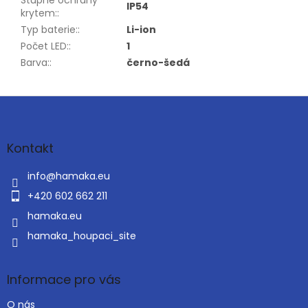
IP54
krytem:
:
Typ baterie:
:
Li-ion
Počet LED:
:
1
Barva:
:
černo-šedá
Z
á
p
a
Kontakt
t
í
info
@
hamaka.eu
+420 602 662 211
hamaka.eu
hamaka_houpaci_site
Informace pro vás
O nás