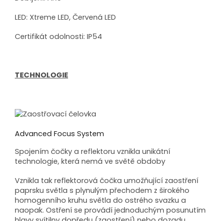
LED: Xtreme LED, Červená LED
Certifikát odolnosti: IP54
TECHNOLOGIE
Advanced Focus System
Spojením čočky a reflektoru vznikla unikátní
technologie, která nemá ve světě obdoby
Vznikla tak reflektorová čočka umožňující zaostření
paprsku světla s plynulým přechodem z širokého
homogenního kruhu světla do ostrého svazku a
naopak. Ostření se provádí jednoduchým posunutím
hlavy svítilny dopředu (zaostření) nebo dozadu