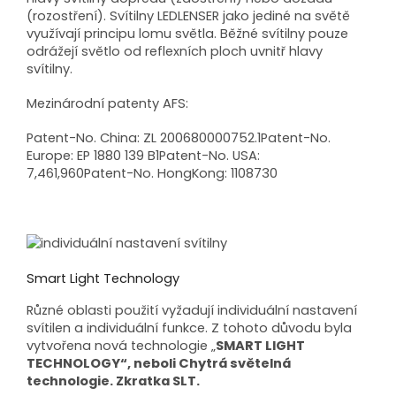
(rozostření). Svítilny LEDLENSER jako jediné na světě
využívají principu lomu světla. Běžné svítilny pouze
odrážejí světlo od reflexních ploch uvnitř hlavy
svítilny.
Mezinárodní patenty AFS:
Patent-No. China: ZL 200680000752.1Patent-No.
Europe: EP 1880 139 B1Patent-No. USA:
7,461,960Patent-No. HongKong: 1108730
Smart Light Technology
Různé oblasti použití vyžadují individuální nastavení
svítilen a individuální funkce. Z tohoto důvodu byla
vytvořena nová technologie „
SMART LIGHT
TECHNOLOGY“, neboli Chytrá světelná
technologie. Zkratka SLT.