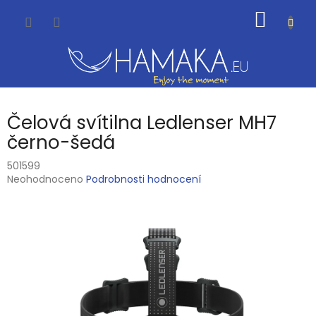
Přejít
NÁKUP
na
obsah
KOŠÍK
Čelová svítilna Ledlenser MH7
černo-šedá
501599
Průměrné
Neohodnoceno
Podrobnosti hodnocení
hodnocení
produktu
je
0,0
z
5
hvězdiček.