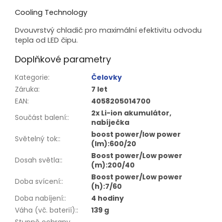
Cooling Technology
Dvouvrstvý chladič pro maximální efektivitu odvodu
tepla od LED čipu.
Doplňkové parametry
Kategorie
:
Čelovky
Záruka
:
7 let
EAN
:
4058205014700
2x Li-ion akumulátor,
Součást balení:
:
nabíječka
boost power/low power
Světelný tok:
:
(lm):600/20
Boost power/Low power
Dosah světla:
:
(m):200/40
Boost power/Low power
Doba svícení:
:
(h):7/60
Doba nabíjení:
:
4 hodiny
Váha (vč. baterií):
:
139 g
Stupně ochrany