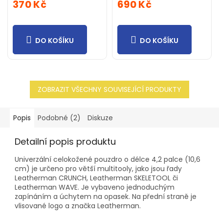
370 Kč
690 Kč
DO KOŠÍKU
DO KOŠÍKU
ZOBRAZIT VŠECHNY SOUVISEJÍCÍ PRODUKTY
Popis
Podobné (2)
Diskuze
Detailní popis produktu
Univerzální celokožené pouzdro o délce 4,2 palce (10,6
cm) je určeno pro větší multitooly, jako jsou řady
Leatherman CRUNCH, Leatherman SKELETOOL či
Leatherman WAVE. Je vybaveno jednoduchým
zapínáním a úchytem na opasek. Na přední straně je
vlisované logo a značka Leatherman.