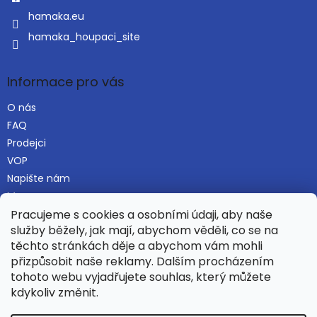
hamaka.eu
hamaka_houpaci_site
Informace pro vás
O nás
FAQ
Prodejci
VOP
Napište nám
Mapa serveru
Pracujeme s cookies a osobními údaji, aby naše
služby běžely, jak mají, abychom věděli, co se na
těchto stránkách děje a abychom vám mohli
Najdete nás i na Alza.cz
přizpůsobit naše reklamy. Dalším procházením
tohoto webu vyjadřujete souhlas, který můžete
kdykoliv změnit.