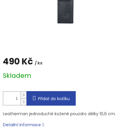
490 Kč
/ ks
Měrná
Skladem
cena:
Přidat do košíku
Leatherman jednoduché kožené pouzdro délky 10,6 cm.
Detailní informace