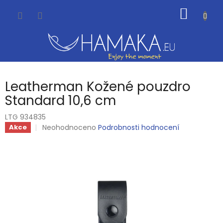
Přejít
NÁKUP
na
obsah
KOŠÍK
Leatherman Kožené pouzdro
Standard 10,6 cm
LTG 934835
Průměrné
Neohodnoceno
Podrobnosti hodnocení
Akce
hodnocení
produktu
je
0,0
z
5
hvězdiček.