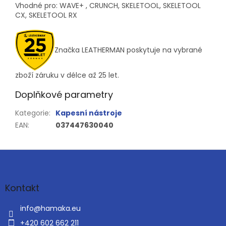
Vhodné pro: WAVE+ , CRUNCH, SKELETOOL, SKELETOOL
CX, SKELETOOL RX
Značka LEATHERMAN poskytuje na vybrané
zboží záruku v délce až 25 let.
Doplňkové parametry
Kategorie
:
Kapesní nástroje
EAN
:
037447630040
Z
á
p
a
Kontakt
t
í
info
@
hamaka.eu
+420 602 662 211