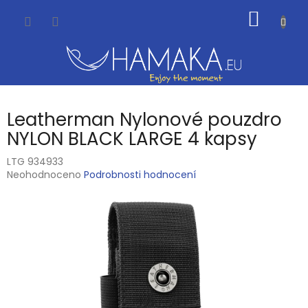
Přejít
NÁKUP
na
obsah
KOŠÍK
Leatherman Nylonové pouzdro
NYLON BLACK LARGE 4 kapsy
LTG 934933
Průměrné
Neohodnoceno
Podrobnosti hodnocení
hodnocení
produktu
je
0,0
z
5
hvězdiček.