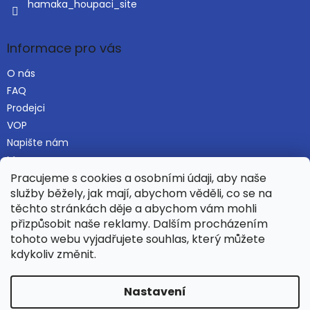
hamaka_houpaci_site
Informace pro vás
O nás
FAQ
Prodejci
VOP
Napište nám
Mapa serveru
Pracujeme s cookies a osobními údaji, aby naše
služby běžely, jak mají, abychom věděli, co se na
těchto stránkách děje a abychom vám mohli
Najdete nás i na Alza.cz
přizpůsobit naše reklamy. Dalším procházením
tohoto webu vyjadřujete souhlas, který můžete
kdykoliv změnit.
Vytvořil Shoptet
Nastavení