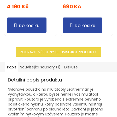
4 190 Kč
690 Kč
DO KOŠÍKU
DO KOŠÍKU
ZOBRAZIT VŠECHNY SOUVISEJÍCÍ PRODUKTY
Popis
Související soubory (1)
Diskuze
Detailní popis produktu
Nylonové pouzdro na multitooly Leatherman je
vychytávkou, o kterou byste neměli váš multitool
připravit. Pouzdro je vyrobeno z extrémně pevného
balistického nylonu, který poskytne vašemu nástroji
prvotřídní ochranu po dlouhá léta. Zavírání je jištěno
kvalitním nýtkovým uzávěrem. Pouzdro je možné