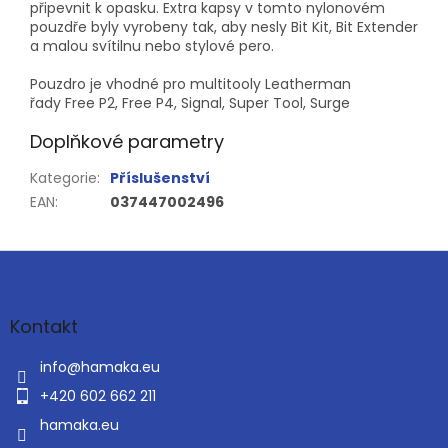
připevnit k opasku. Extra kapsy v tomto nylonovém
pouzdře byly vyrobeny tak, aby nesly Bit Kit, Bit Extender
a malou svítilnu nebo stylové pero.
Pouzdro je vhodné pro multitooly Leatherman
řady Free P2, Free P4, Signal, Super Tool, Surge
Doplňkové parametry
Kategorie
:
Příslušenství
EAN
:
037447002496
Z
á
p
a
Kontakt
t
í
info
@
hamaka.eu
+420 602 662 211
hamaka.eu