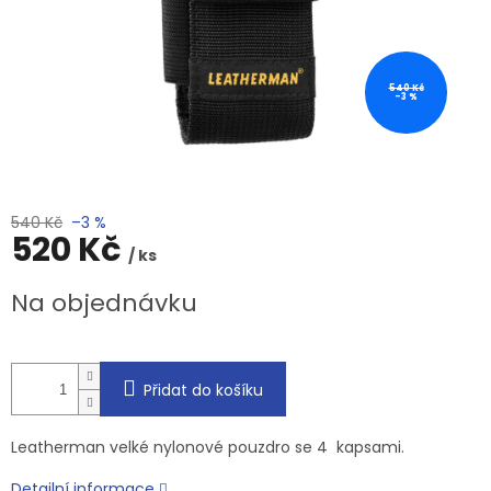
540 Kč
–3 %
540 Kč
–3 %
520 Kč
/ ks
Měrná
Na objednávku
cena:
Přidat do košíku
Leatherman velké nylonové pouzdro se 4 kapsami.
Detailní informace