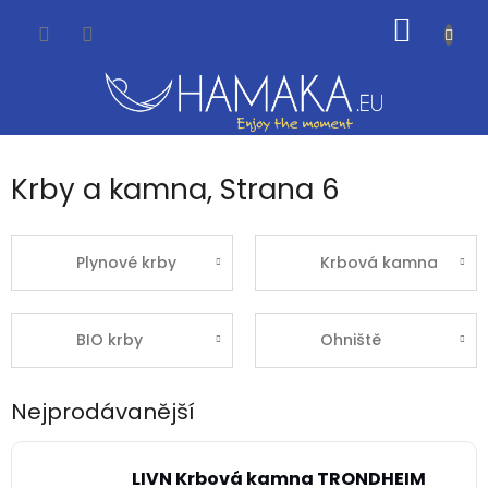
Přejít
NÁKUP
na
obsah
KOŠÍK
Krby a kamna
, Strana 6
Plynové krby
Krbová kamna
BIO krby
Ohniště
Nejprodávanější
LIVN Krbová kamna TRONDHEIM