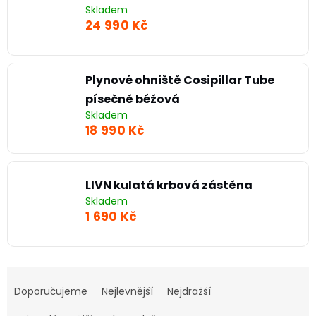
Skladem
24 990 Kč
Plynové ohniště Cosipillar Tube
písečně béžová
Skladem
18 990 Kč
LIVN kulatá krbová zástěna
Skladem
1 690 Kč
Ř
a
Doporučujeme
Nejlevnější
Nejdražší
z