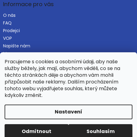
s
Informace pro vás
u
O nás
FAQ
Prodejci
VOP
Napište nám
Mapa serveru
Pracujeme s cookies a osobními údaji, aby naše
služby běžely, jak mají, abychom věděli, co se na
těchto stránkách děje a abychom vám mohli
Najdete nás i na Alza.cz
přizpůsobit naše reklamy. Dalším procházením
tohoto webu vyjadřujete souhlas, který můžete
kdykoliv změnit.
Vytvořil Shoptet
Nastavení
Copyright 2026
Hamaka.eu
. Všechna práva vyhrazena.
Odmítnout
Souhlasím
Upravit nastavení cookies