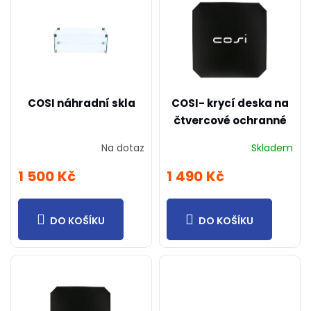
ý
u
p
k
i
t
s
ů
p
r
o
COSI náhradní skla
COSI- krycí deska na
d
čtvercové ochranné
u
sklo L
k
Na dotaz
Skladem
t
ů
1 500 Kč
1 490 Kč
DO KOŠÍKU
DO KOŠÍKU