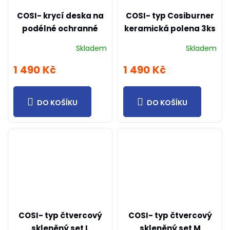
COSI- krycí deska na
COSI- typ Cosiburner
podélné ochranné
keramická polena 3ks
sklo
Skladem
Skladem
1 490 Kč
1 490 Kč
DO KOŠÍKU
DO KOŠÍKU
COSI- typ čtvercový
COSI- typ čtvercový
skleněný set L
skleněný set M