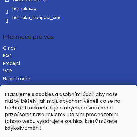
v
hamaka.eu
ý
p
hamaka_houpaci_site
i
s
u
Informace pro vás
O nás
FAQ
Prodejci
VOP
Napište nám
Mapa serveru
Pracujeme s cookies a osobními údaji, aby naše
služby běžely, jak mají, abychom věděli, co se na
těchto stránkách děje a abychom vám mohli
Najdete nás i na Alza.cz
přizpůsobit naše reklamy. Dalším procházením
tohoto webu vyjadřujete souhlas, který můžete
kdykoliv změnit.