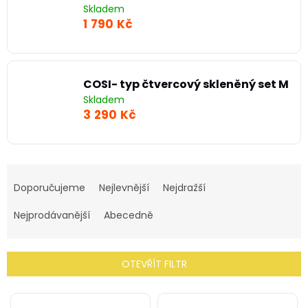
Skladem
1 790 Kč
COSI- typ čtvercový skleněný set M
Skladem
3 290 Kč
Ř
a
Doporučujeme
Nejlevnější
Nejdražší
z
e
Nejprodávanější
Abecedně
n
í
p
OTEVŘÍT FILTR
r
o
V
d