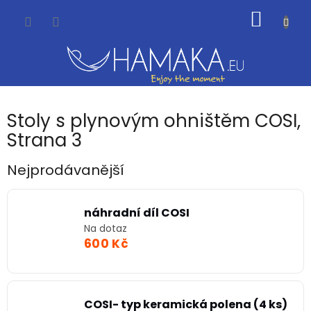
Přejít
NÁKUP
na
obsah
KOŠÍK
Stoly s plynovým ohništěm COSI
,
Strana 3
Nejprodávanější
náhradní díl COSI
Na dotaz
600 Kč
COSI- typ keramická polena (4 ks)