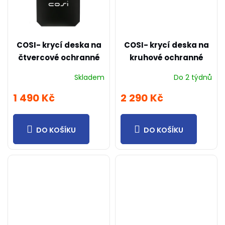
COSI- krycí deska na
COSI- krycí deska na
čtvercové ochranné
kruhové ochranné
sklo M
sklo L
Skladem
Do 2 týdnů
1 490 Kč
2 290 Kč
DO KOŠÍKU
DO KOŠÍKU