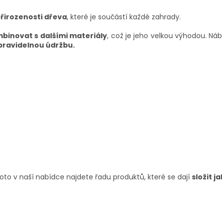
řirozenosti dřeva
, které je součástí každé zahrady.
mbinovat s dalšími materiály
, což je jeho velkou výhodou. Ná
pravidelnou údržbu.
roto v naší nabídce najdete řadu produktů, které se dají
složit j