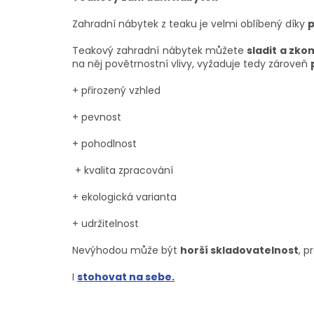
Zahradní nábytek z teaku je velmi oblíbený díky
p
Teakový zahradní nábytek můžete
sladit a zko
na něj povětrnostní vlivy, vyžaduje tedy zároveň
+ přirozený vzhled
+ pevnost
+ pohodlnost
+ kvalita zpracování
+ ekologická varianta
+ udržitelnost
Nevýhodou může být
horší skladovatelnost
, p
I
stohovat na sebe.