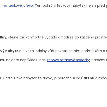
m na teakové dřevo.
Ten ochrání teakový nábytek nejen před pov
lný
, stejně tak komfortně vypadá a hodí se do každého prostře
ový nábytek
je velmi odolný vůči povětrnostním podmínkám a 
anu najdete například u naší
rohové ratanové sedačky
. Náročný 
 údržbu jako nábytek ze dřeva, je náročnější na
údržbu
a mim