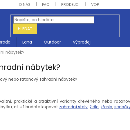
O NÁS
FAQ
PRODEJCI
VOP
HLEDAT
hrada
Lana
Outdoor
Výprodej
ní nábytek?
hradní nábytek?
akový nebo ratanový zahradní nábytek?
valitní, praktické a atraktivní varianty dřevěného nebo ratano
ábytku, ať už budete kupovat
zahradní stoly
,
židle
,
křesla
,
sedačk