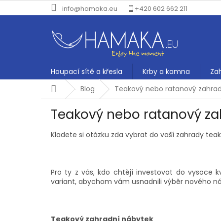
Přejít
info@hamaka.eu
+420 602 662 211
na
obsah
Houpací sítě a křesla
Krby a kamna
Za
Domů
Blog
Teakový nebo ratanový zahrad
Teakový nebo ratanový za
Kladete si otázku zda vybrat do vaší zahrady te
Pro ty z vás, kdo chtějí investovat do vysoce k
variant, abychom vám usnadnili výběr nového n
Teakový zahradní nábytek