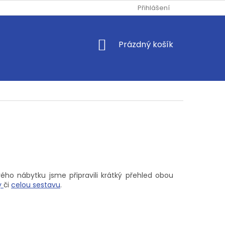
Přihlášení
NÁKUPNÍ
Prázdný košík
KOŠÍK
vého nábytku jsme připravili krátký přehled obou
y
či
celou sestavu
.