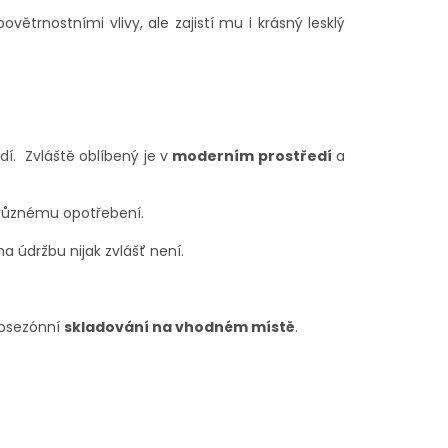
ětrnostními vlivy, ale zajistí mu i krásný lesklý
dí. Zvláště oblíbený je v
moderním prostředí
a
různému opotřebení.
na údržbu nijak zvlášť není.
osezónní
skladování na vhodném místě
.