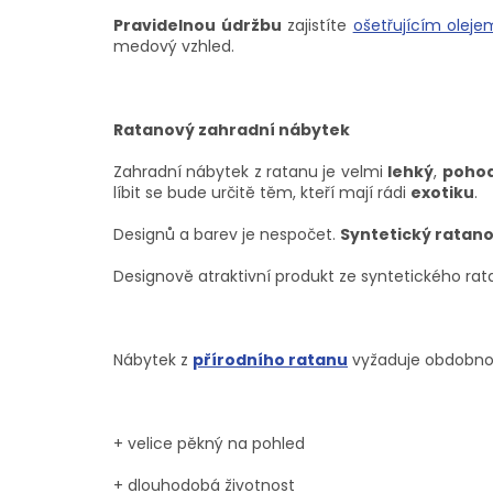
Pravidelnou údržbu
zajistíte
ošetřujícím oleje
medový vzhled.
Ratanový zahradní nábytek
Zahradní nábytek z ratanu je velmi
lehký
,
pohod
líbit se bude určitě těm, kteří mají rádi
exotiku
.
Designů a barev je nespočet.
Syntetický ratan
Designově atraktivní produkt ze syntetického rat
Nábytek z
přírodního ratanu
vyžaduje obdobnou
+ velice pěkný na pohled
+ dlouhodobá životnost