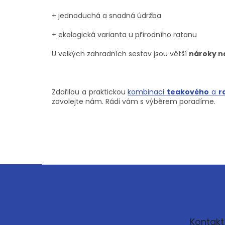
+ jednoduchá a snadná údržba
+ ekologická varianta u přírodního ratanu
U velkých zahradních sestav jsou větší
nároky na
Zdařilou a praktickou
kombinaci
teakového
a
r
zavolejte nám. Rádi vám s výběrem poradíme.
Z
á
p
a
t
Kontakt
í