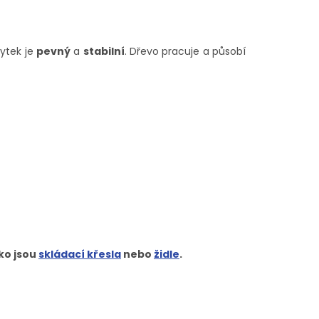
bytek je
pevný
a
stabilní
. Dřevo pracuje a působí
ako jsou
skládací křesla
nebo
židle
.