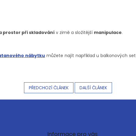
 prostor při skladování
v zimě a složitější
manipulace
.
atanového
nábytku
můžete najít například u balkonových se
PŘEDCHOZÍ ČLÁNEK
DALŠÍ ČLÁNEK
Informace pro vás