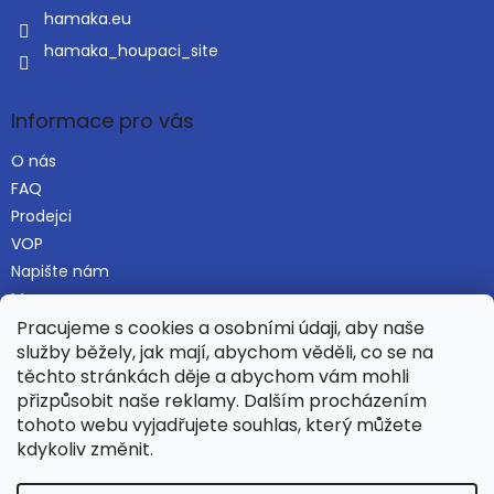
v
hamaka.eu
ý
p
hamaka_houpaci_site
i
s
u
Informace pro vás
O nás
FAQ
Prodejci
VOP
Napište nám
Mapa serveru
Pracujeme s cookies a osobními údaji, aby naše
služby běžely, jak mají, abychom věděli, co se na
těchto stránkách děje a abychom vám mohli
Najdete nás i na Alza.cz
přizpůsobit naše reklamy. Dalším procházením
tohoto webu vyjadřujete souhlas, který můžete
kdykoliv změnit.