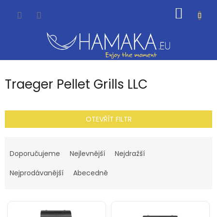
Přejít
NÁKUP
na
obsah
KOŠÍK
Traeger Pellet Grills LLC
OTEVŘÍT FILTR
Ř
a
Doporučujeme
Nejlevnější
Nejdražší
z
e
Nejprodávanější
Abecedně
n
í
V
p
ý
r