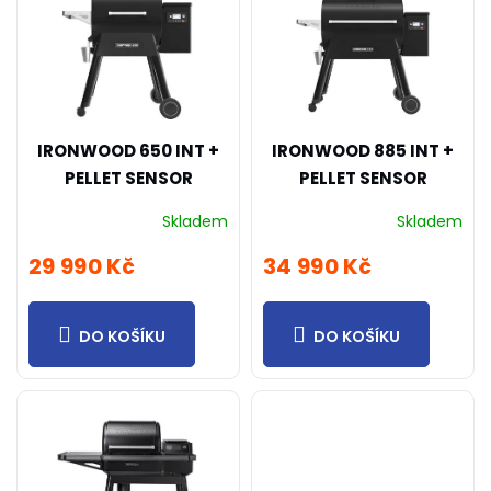
p
o
i
d
s
u
p
k
r
t
o
ů
IRONWOOD 650 INT +
IRONWOOD 885 INT +
d
PELLET SENSOR
PELLET SENSOR
u
k
Skladem
Skladem
t
ů
29 990 Kč
34 990 Kč
DO KOŠÍKU
DO KOŠÍKU