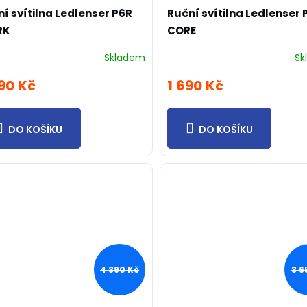
í svítilna Ledlenser P6R
Ruční svítilna Ledlenser 
RK
CORE
Skladem
Sk
90 Kč
1 690 Kč
DO KOŠÍKU
DO KOŠÍKU
4 390 Kč
3 6