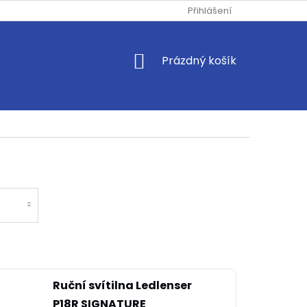
Přihlášení
NÁKUPNÍ
Prázdný košík
KOŠÍK
Ruční svítilna Ledlenser
P18R SIGNATURE