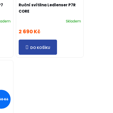
P7
Ruční svítilna Ledlenser P7R
CORE
ladem
Skladem
2 690 Kč
DO KOŠÍKU
50 Kč