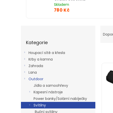
Skladem
780 Kč
P
Ř
o
a
Dopo
Přeskočit
s
z
Kategorie
kategorie
t
e
r
n
Houpací sítě a křesla
a
í
Krby a kamna
n
p
V
Zahrada
n
r
ý
í
o
Lana
p
p
d
Outdoor
i
a
u
s
Jídla a samoohřevy
n
k
p
Kapesní nástroje
e
t
r
Power banky/Solární nabíječky
l
ů
o
Svítilny
d
Ruční svítilny