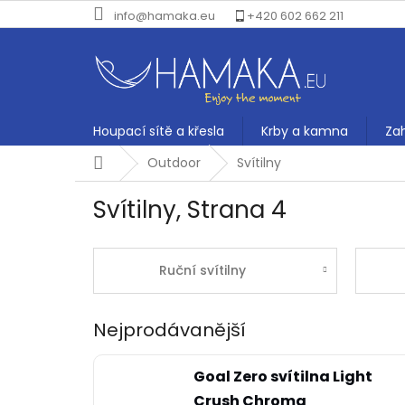
Přejít
info@hamaka.eu
+420 602 662 211
na
obsah
Houpací sítě a křesla
Krby a kamna
Za
Domů
Outdoor
Svítilny
Svítilny
, Strana 4
Ruční svítilny
Nejprodávanější
Goal Zero svítilna Light
Crush Chroma