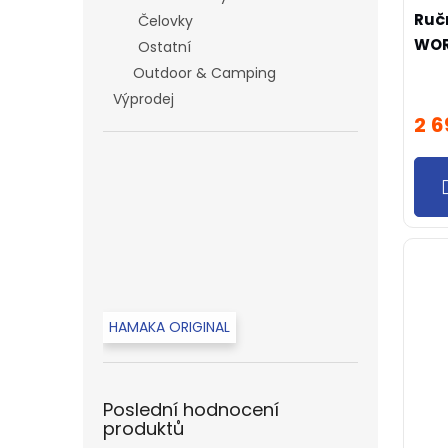
u
Ručn
Čelovky
k
t
WO
Ostatní
ů
Outdoor & Camping
Výprodej
2 6
HAMAKA ORIGINAL
Poslední hodnocení
produktů