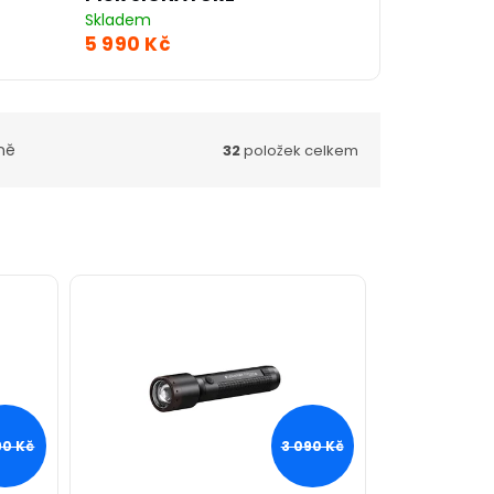
Skladem
5 990 Kč
ně
32
položek celkem
90 Kč
3 090 Kč