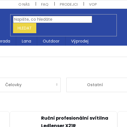
O NÁS
FAQ
PRODEJCI
VOP
HLEDAT
hrada
Lana
Outdoor
Výprodej
Čelovky
Ostatní
Ruční profesionální svítilna
Ledlenser X21R